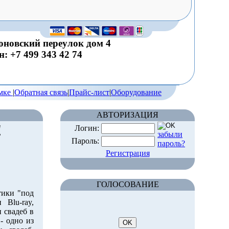
новский переулок дом 4
: +7 499 343 42 74
емке
|
Обратная связь
|
Прайс-лист
|
Оборудование
АВТОРИЗАЦИЯ
!
Логин:
забыли
Пароль:
пароль?
Регистрация
ГОЛОСОВАНИЕ
ики "под
Blu-ray,
 свадеб в
- одно из