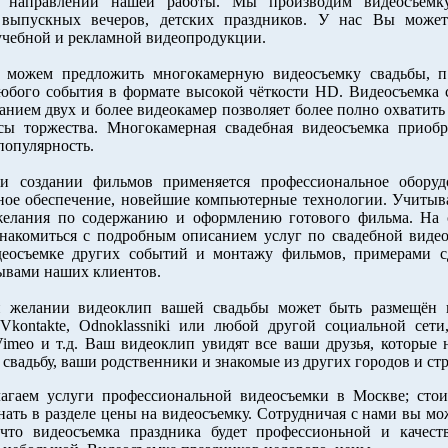
 направлений нашей работы. Мы производим видеосъемку
 выпускных вечеров, детских праздников. У нас Вы может 
учебной и рекламной видеопродукции.
м предложить многокамерную видеосъемку свадьбы, пр
юбого события в формате высокой чёткости HD. Видеосъемка 
анием двух и более видеокамер позволяет более полно охватить
сы торжества. Многокамерная свадебная видеосъемка приобр
опулярность.
дании фильмов применяется профессиональное оборуд
ое обеспечение, новейшие компьютерные технологии. Учитыв
елания по содержанию и оформлению готового фильма. На 
накомиться с подробным описанием услуг по свадебной видео
деосъемке других событий и монтажу фильмов, примерами с
зывами наших клиентов.
ании видеоклип вашей свадьбы может быть размещён 
Vkontakte, Odnoklassniki или любой другой социальной сети
Vimeo и т.д. Ваш видеоклип увидят все ваши друзья, которые 
 свадьбу, ваши родственники и знакомые из других городов и стр
агаем услуги профессиональной видеосъемки в Москве; сто
нать в разделе цены на видеосъемку. Сотрудничая с нами вы мо
 что видеосъемка праздника будет профессионьной и качест