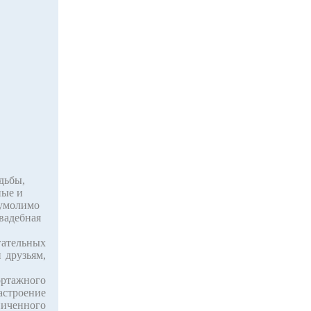
дьбы,
ные и
еумолимо
свадебная
гательных
 друзьям,
ртажного
астроение
иченного