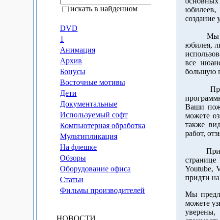
основных
искать в найденном
юбилеев,
создание 
DVD
Мы може
1
юбилея, л
Анимация
использов
Архив
все нюан
Бонусы
большую п
Восточные мотивы
При соз
Дети
программн
Документальные
Ваши пож
Используемый софт
можете оз
также ви
Компьютерная обработка
работ, от
Мультипликация
На флешке
При жел
Обзоры
странице 
Оборудование офиса
Youtube, 
придти на
Статьи
Фильмы производителей
Мы предл
можете уз
уверены,
НОВОСТИ