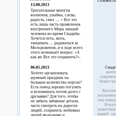
стоимость
13.08.2013
Трогательные минуты
волнения, улыбки, слезы,
радость, смех … » Все это
есть лишь часть проявления
внутреннего Мира эмоций
человека во время Свадьбы.
Хочется петь, жить,
танцевать … радоваться за
Молодоженов, и в ходе всего
этого возникает вопрос: «А
как же Все это сохранить?».
06.05.2013
Сваде
коото
Хотите организовать
сокровен
шумный праздник на
бежит вп
большое количество персон?
Есть повод хорошо погулять
Воспомин
и вспоминать потом долго с
воспомина
друзьями? Для того, чтобы
они перед
не забыть забавные детали,
Искусс
часто смотреть на дорогих
повествов
людей, сохранить любимых
вашей св
людей молодыми и