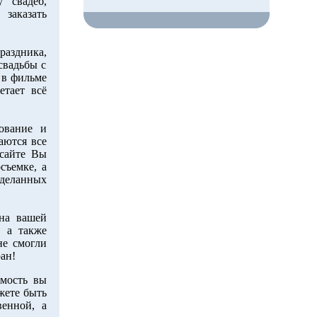
 свадеб,
заказать
аздника,
свадьбы с
 в фильме
етает всё
ование и
аются все
сайте Вы
съемке, а
деланных
на вашей
, а также
не смогли
ан!
имость вы
жете быть
венной, а