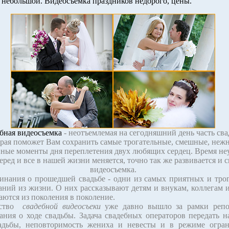
 небольшой. Видеосъемка праздников недорого, цены.
бная видеосъемка
- неотъемлемая на сегодняшний день часть сва
рая поможет Вам сохранить самые трогательные, смешные, неж
ные моменты дня переплетения двух любящих сердец. Время н
еред и все в нашей жизни меняется, точно так же развивается и 
видеосъемка.
ания о прошедшей свадьбе - одни из самых приятных и тро
ний из жизни. О них рассказывают детям и внукам, коллегам и
аются из поколения в поколение.
тво
свадебной видеосъеки
уже давно вышло за рамки репо
ания о ходе свадьбы. Задача свадебных операторов передать н
адьбы, неповторимость жениха и невесты и в режиме огран