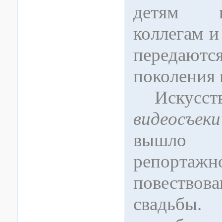
детям 
коллегам и
перед
поколения 
Искусст
видеосъеки
вышло 
репортажн
повествов
свадьб