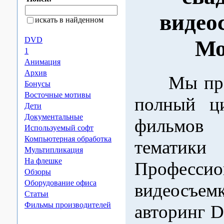
видео
искать в найденном
DVD
Мо
1
Анимация
Архив
Мы пред
Бонусы
Восточные мотивы
полный ци
Дети
Документальные
фильмов
Используемый софт
Компьютерная обработка
тематики 
Мультипликация
На флешке
Профессио
Обзоры
Оборудование офиса
видеосъем
Статьи
Фильмы производителей
авторинг D