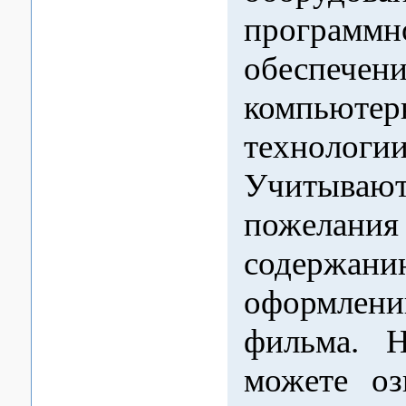
программн
обеспечен
компьютер
технологии
Учитывают
пожел
содер
оформлен
фильма. 
можете оз