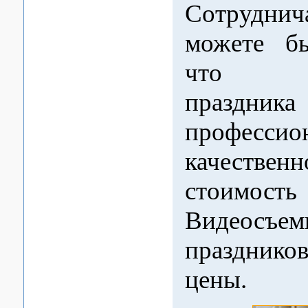
Сотруднич
можете бы
что ви
праздн
професс
качест
стоимость
Видеосъем
празднико
цены.