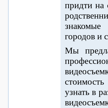
придти на 
родств
знакомые
городов и 
Мы предла
профессио
видеосъем
стоимост
узнать в р
видеосъемк