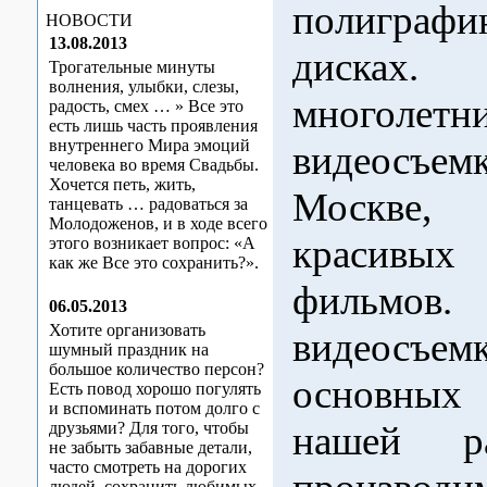
полиграфи
НОВОСТИ
13.08.2013
дисках.
Трогательные минуты
волнения, улыбки, слезы,
многоле
радость, смех … » Все это
есть лишь часть проявления
внутреннего Мира эмоций
видеосъем
человека во время Свадьбы.
Хочется петь, жить,
Москве,
танцевать … радоваться за
Молодоженов, и в ходе всего
красивых
этого возникает вопрос: «А
как же Все это сохранить?».
фильмов.
06.05.2013
Хотите организовать
видеосъем
шумный праздник на
большое количество персон?
основных 
Есть повод хорошо погулять
и вспоминать потом долго с
друзьями? Для того, чтобы
нашей р
не забыть забавные детали,
часто смотреть на дорогих
людей, сохранить любимых