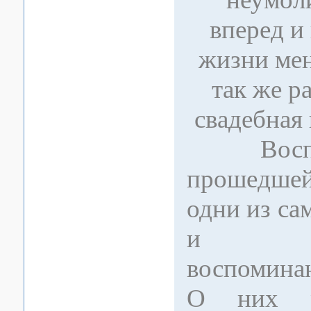
вперед и
жизни мен
так же р
свадебная
Воспом
прошедше
одни из с
и трог
воспомина
О них ра