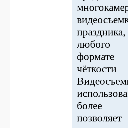
многокаме
видеосъем
праздник
любого 
формат
чётко
Видеосъем
использов
более в
позволяет