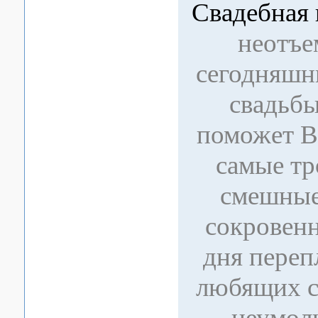
Свадебная 
неотъе
сегодняшн
свадьбы
поможет В
самые тр
смешные
сокровен
дня переп
любящих с
неумол