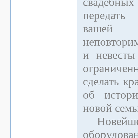
свадебных
передать
вашей 
неповтори
и невесты
ограничен
сделать к
об истори
новой семь
Новейшее
оборуд