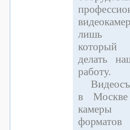
профессио
видеокаме
лишь ин
который
делать н
работу.
Видеосъе
в Москве
камеры
формато