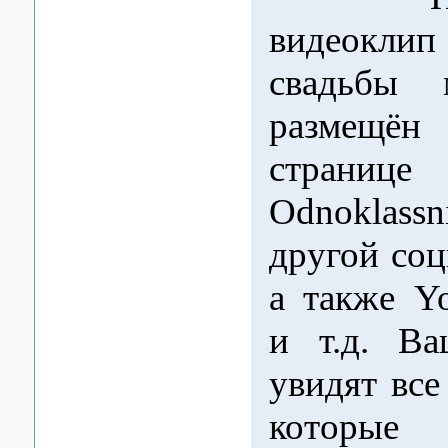
видеок
свадьбы 
размещё
странице
Odnoklassn
другой соц
а также Y
и т.д. Ва
увидят все
которые