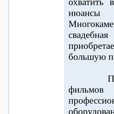
охватить 
нюансы 
Многокаме
свадебная
приобр
большую п
При с
фильмов 
профессио
оборуд