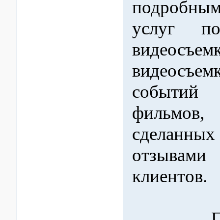
подробны
услуг по
видеосъем
видеосъе
событий
фильмов,
сделанн
отзыва
клиентов.
При 