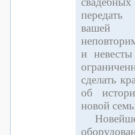
свадебных
передать
вашей 
неповтори
и невесты
ограничен
сделать к
об истори
новой семь
Новейшее
оборуд