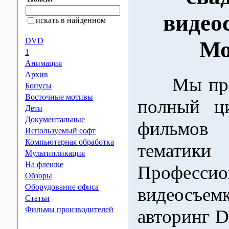
видео
искать в найденном
DVD
Мо
1
Анимация
Архив
Мы пред
Бонусы
Восточные мотивы
полный ци
Дети
Документальные
фильмов
Используемый софт
Компьютерная обработка
тематики 
Мультипликация
На флешке
Профессио
Обзоры
Оборудование офиса
видеосъем
Статьи
Фильмы производителей
авторинг D