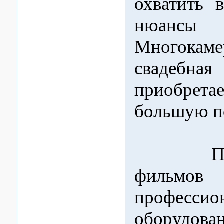
охватить 
нюансы 
Многокаме
свадебная
приобр
большую п
При с
фильмов 
профессио
оборуд