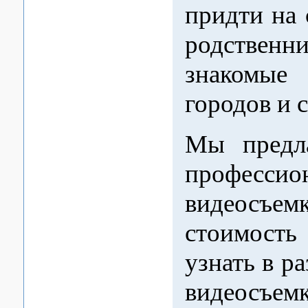
придти на 
родств
знакомые
городов и 
Мы предла
профессио
видеосъем
стоимост
узнать в р
видеосъемк