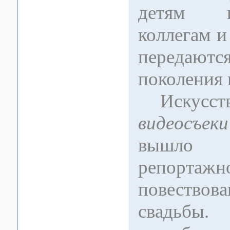
детям 
коллегам и
перед
поколения 
Искусст
видеосъеки
вышло 
репортажн
повествов
свадьб