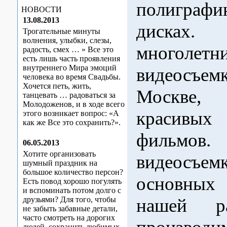
полиграфи
НОВОСТИ
13.08.2013
дисках.
Трогательные минуты
волнения, улыбки, слезы,
многоле
радость, смех … » Все это
есть лишь часть проявления
внутреннего Мира эмоций
видеосъем
человека во время Свадьбы.
Хочется петь, жить,
Москве,
танцевать … радоваться за
Молодоженов, и в ходе всего
красивых
этого возникает вопрос: «А
как же Все это сохранить?».
фильмов.
06.05.2013
Хотите организовать
видеосъем
шумный праздник на
большое количество персон?
основных 
Есть повод хорошо погулять
и вспоминать потом долго с
друзьями? Для того, чтобы
нашей р
не забыть забавные детали,
часто смотреть на дорогих
людей, сохранить любимых