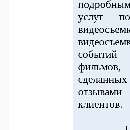
подробны
услуг по
видеосъем
видеосъе
событий
фильмов,
сделанн
отзыва
клиентов.
При 