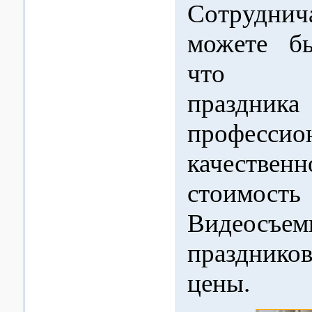
Сотруднич
можете бы
что ви
праздн
професс
качест
стоимость
Видеосъем
празднико
цены.