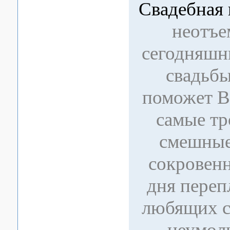
Свадебная 
неотъе
сегодняшн
свадьбы
поможет В
самые тр
смешные
сокровен
дня переп
любящих с
неумол