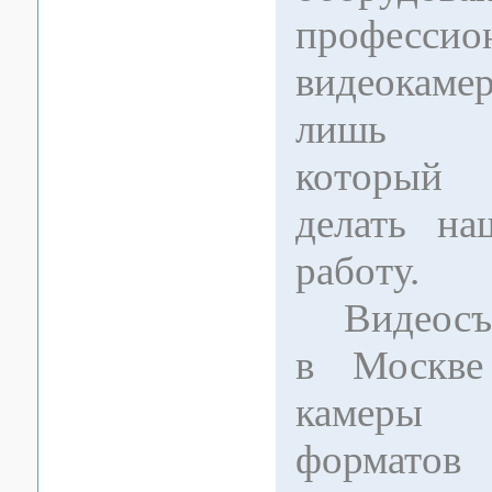
профессио
видеокаме
лишь ин
который
делать н
работу.
Видеосъе
в Москве
камеры
формато