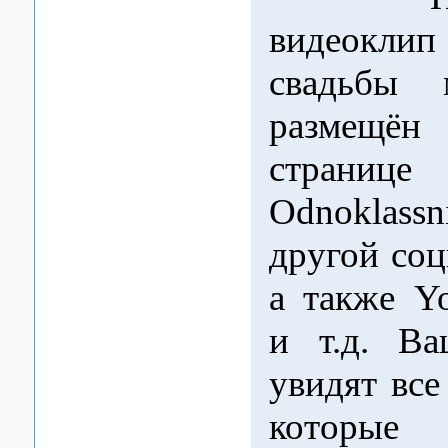
видеок
свадьбы 
размещё
странице
Odnoklassn
другой соц
а также Y
и т.д. Ва
увидят все
которые