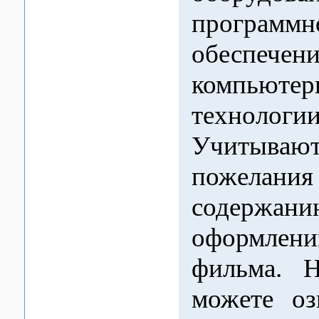
программн
обеспечен
компьютер
технологии
Учитывают
пожел
содер
оформлен
фильма. 
можете оз