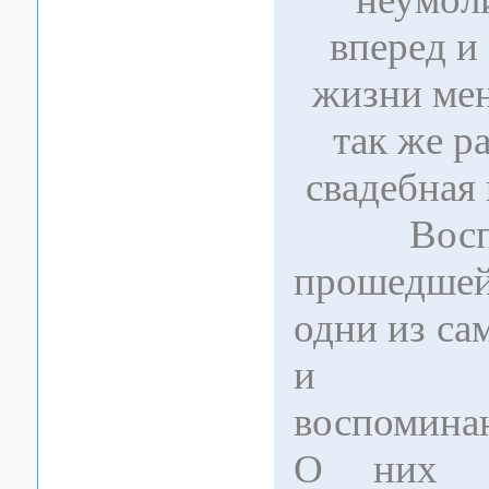
вперед и
жизни мен
так же р
свадебная
Воспом
прошедше
одни из с
и трог
воспомина
О них ра