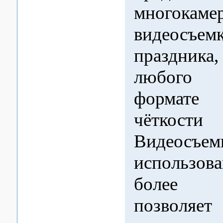
многокаме
видеосъем
праздник
любого 
формат
чётко
Видеосъем
использов
более в
позволяет