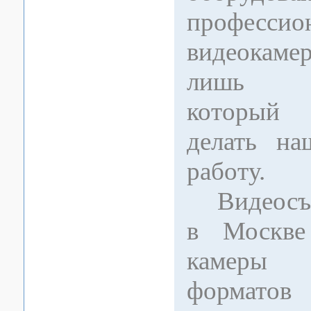
профессио
видеокаме
лишь ин
который
делать н
работу.
Видеосъе
в Москве
камеры
формато