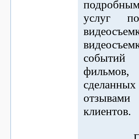
подробны
услуг по
видеосъем
видеосъе
событий
фильмов,
сделанн
отзыва
клиентов.
При 