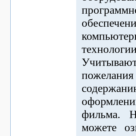
программн
обеспечен
компьютер
технологии
Учитывают
пожел
содер
оформлен
фильма. 
можете оз