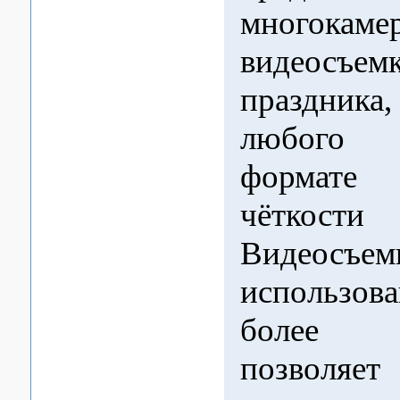
многокаме
видеосъем
праздник
любого 
формат
чётко
Видеосъем
использов
более в
позволяет