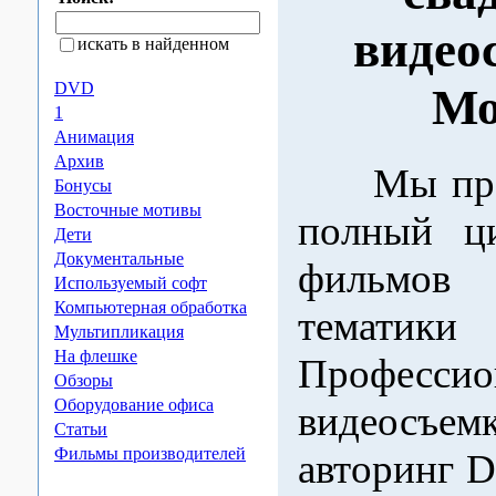
видео
искать в найденном
DVD
Мо
1
Анимация
Архив
Мы пред
Бонусы
Восточные мотивы
полный ци
Дети
Документальные
фильмов
Используемый софт
Компьютерная обработка
тематики 
Мультипликация
На флешке
Профессио
Обзоры
Оборудование офиса
видеосъем
Статьи
Фильмы производителей
авторинг D