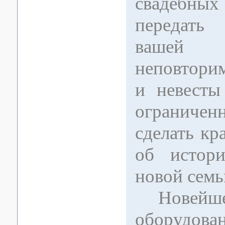
свадебных
передать
вашей 
неповтори
и невесты
ограничен
сделать к
об истори
новой семь
Новейшее
оборуд