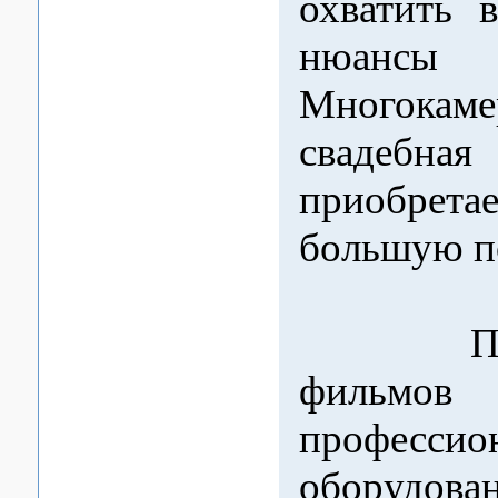
охватить 
нюансы 
Многокаме
свадебная
приобр
большую п
При с
фильмов 
профессио
оборуд