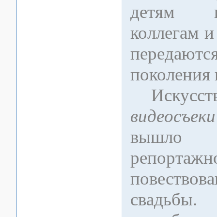
детям 
коллегам и
перед
поколения 
Искусст
видеосъеки
вышло 
репортажн
повествов
свадьб