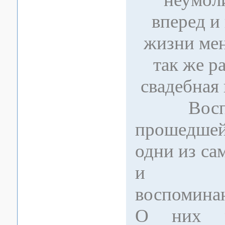
вперед и
жизни мен
так же р
свадебная
Воспом
прошедше
одни из с
и трог
воспомина
О них ра