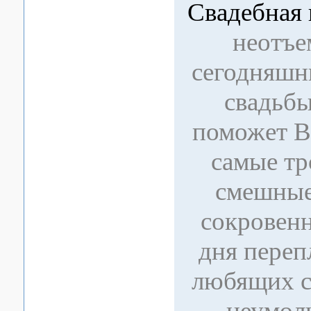
Свадебная 
неотъе
сегодняшн
свадьбы
поможет В
самые тр
смешные
сокровен
дня переп
любящих с
неумол