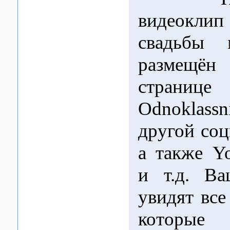
видеок
свадьбы 
размещё
странице
Odnoklassn
другой соц
а также Y
и т.д. Ва
увидят все
которые