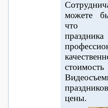
Сотруднич
можете бы
что ви
праздн
професс
качест
стоимость
Видеосъем
празднико
цены.