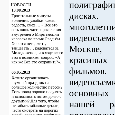
полиграфи
НОВОСТИ
13.08.2013
дисках.
Трогательные минуты
волнения, улыбки, слезы,
многоле
радость, смех … » Все это
есть лишь часть проявления
внутреннего Мира эмоций
видеосъем
человека во время Свадьбы.
Хочется петь, жить,
Москве,
танцевать … радоваться за
Молодоженов, и в ходе всего
красивых
этого возникает вопрос: «А
как же Все это сохранить?».
фильмов.
06.05.2013
Хотите организовать
видеосъем
шумный праздник на
большое количество персон?
основных 
Есть повод хорошо погулять
и вспоминать потом долго с
друзьями? Для того, чтобы
нашей р
не забыть забавные детали,
часто смотреть на дорогих
людей, сохранить любимых