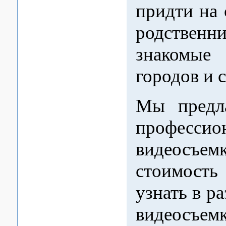
придти на 
родств
знакомые
городов и 
Мы предла
профессио
видеосъем
стоимост
узнать в р
видеосъемк