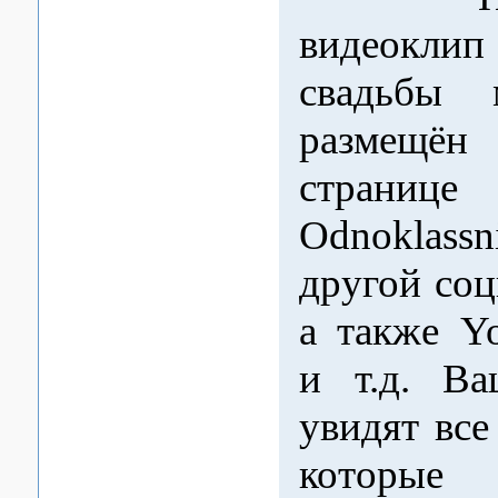
видеок
свадьбы 
размещё
странице
Odnoklassn
другой соц
а также Y
и т.д. Ва
увидят все
которые