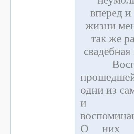
вперед и
жизни мен
так же р
свадебная
Воспом
прошедше
одни из с
и трог
воспомина
О них ра