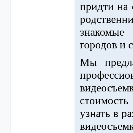
придти на 
родств
знакомые
городов и 
Мы предла
профессио
видеосъем
стоимост
узнать в р
видеосъемк