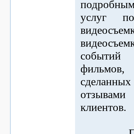
подробны
услуг по
видеосъем
видеосъе
событий
фильмов,
сделанн
отзыва
клиентов.
При 