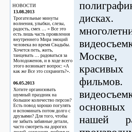
полиграфи
НОВОСТИ
13.08.2013
дисках.
Трогательные минуты
волнения, улыбки, слезы,
многоле
радость, смех … » Все это
есть лишь часть проявления
внутреннего Мира эмоций
видеосъем
человека во время Свадьбы.
Хочется петь, жить,
Москве,
танцевать … радоваться за
Молодоженов, и в ходе всего
красивых
этого возникает вопрос: «А
как же Все это сохранить?».
фильмов.
06.05.2013
Хотите организовать
видеосъем
шумный праздник на
большое количество персон?
основных 
Есть повод хорошо погулять
и вспоминать потом долго с
друзьями? Для того, чтобы
нашей р
не забыть забавные детали,
часто смотреть на дорогих
людей, сохранить любимых