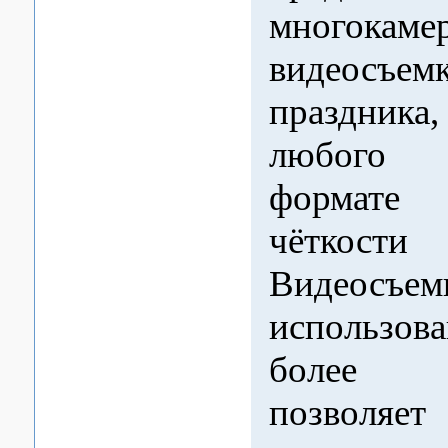
многокаме
видеосъем
праздник
любого 
формат
чётко
Видеосъем
использов
более в
позволяет