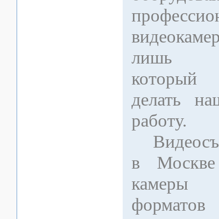
профессио
видеокаме
лишь ин
который
делать н
работу.
Видеосъе
в Москве
камеры
формато