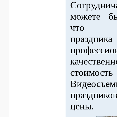
Сотруднич
можете бы
что ви
праздн
професс
качест
стоимость
Видеосъем
празднико
цены.