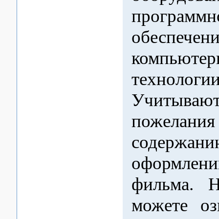
программн
обеспечен
компьютер
технологии
Учитывают
пожел
содер
оформлен
фильма. 
можете оз