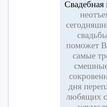
Свадебная 
неотъе
сегодняшн
свадьбы
поможет В
самые тр
смешные
сокровен
дня переп
любящих с
неумол