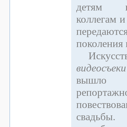
детям 
коллегам и
перед
поколения 
Искусст
видеосъеки
вышло 
репортажн
повествов
свадьб