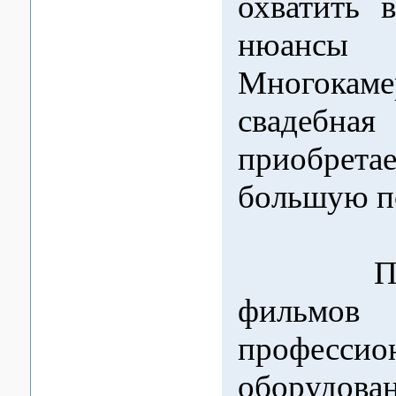
охватить 
нюансы 
Многокаме
свадебная
приобр
большую п
При с
фильмов 
профессио
оборуд