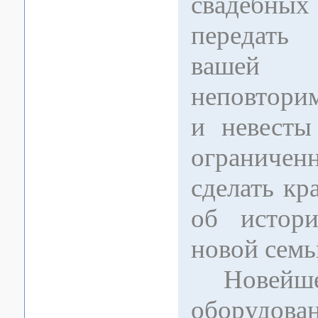
свадебных
передать
вашей 
неповтори
и невесты
ограничен
сделать к
об истори
новой семь
Новейшее
оборуд