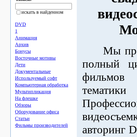
видео
искать в найденном
DVD
Мо
1
Анимация
Архив
Мы пред
Бонусы
Восточные мотивы
полный ци
Дети
Документальные
фильмов
Используемый софт
Компьютерная обработка
тематики 
Мультипликация
На флешке
Профессио
Обзоры
Оборудование офиса
видеосъем
Статьи
Фильмы производителей
авторинг D