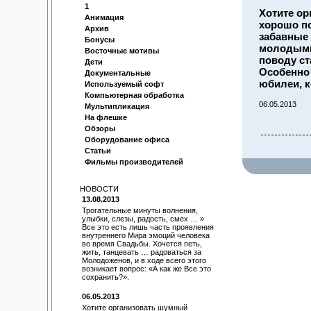
1
Хотите ор
Анимация
хорошо по
Архив
забавные 
Бонусы
молодыми
Восточные мотивы
поводу ст
Дети
Особенно 
Документальные
юбилеи, к
Используемый софт
Компьютерная обработка
06.05.2013
Мультипликация
На флешке
Обзоры
Оборудование офиса
Статьи
Фильмы производителей
НОВОСТИ
13.08.2013
Трогательные минуты волнения,
улыбки, слезы, радость, смех … »
Все это есть лишь часть проявления
внутреннего Мира эмоций человека
во время Свадьбы. Хочется петь,
жить, танцевать … радоваться за
Молодоженов, и в ходе всего этого
возникает вопрос: «А как же Все это
сохранить?».
06.05.2013
Хотите организовать шумный