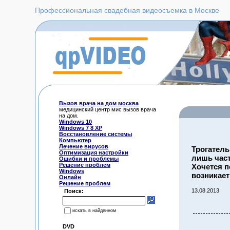
Профессиональная свадебная видеосъемка в Москве
Вызов врача на дом москва
медицинский центр мис вызов врача
на дом.
Windows 10
Windows 7 8 XP
Восстановление системы
Компьютер
Лечение вирусов
Трогатель
Оптимизация настройки
лишь част
Ошибки и проблемы
Решение проблем
Хочется п
Windows
возникает
Онлайн
Решение проблем
13.08.2013
Поиск:
искать в найденном
DVD