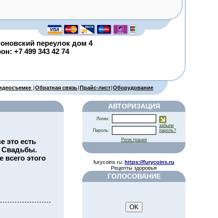
оновский переулок дом 4
н: +7 499 343 42 74
видеосъемке
|
Обратная связь
|
Прайс-лист
|
Оборудование
АВТОРИЗАЦИЯ
Логин:
забыли
Пароль:
пароль?
Регистрация
е это есть
я Свадьбы.
е всего этого
furycoins.ru:
https://furycoins.ru
Рецепты здоровья
ГОЛОСОВАНИЕ