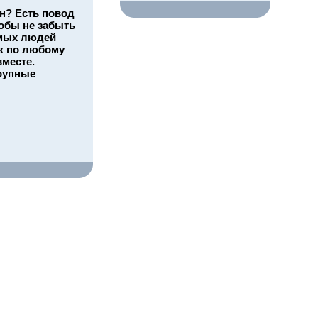
н? Есть повод
тобы не забыть
имых людей
к по любому
вместе.
крупные