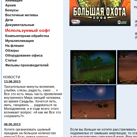
Анимация
Архив
Н
Бонусы
Восточные мотивы
Дети
Ж
Документальные
(
Используемый софт
Ф
Компьютерная обработка
(
Мультипликация
На флешке
Обзоры
Оборудование офиса
Статьи
Фильмы производителей
НОВОСТИ
13.08.2013
Трогательные минуты волнения,
улыбки, слезы, радость, смех … »
Все это есть лишь часть проявления
внутреннего Мира эмоций человека
во время Свадьбы. Хочется петь,
жить, танцевать … радоваться за
Молодоженов, и в ходе всего этого
возникает вопрос: «А как же Все это
сохранить?».
06.05.2013
Хотите организовать шумный
Если вы больше не хотите расстреливать
праздник на большое количество
подземелье от оживших мертвецов, то эта
персон? Есть повод хорошо
а по-настоящему серьезный жанр. Вам пр