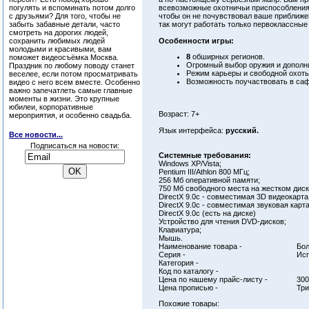
погулять и вспоминать потом долго
всевозможные охотничьи приспособления 
с друзьями? Для того, чтобы не
чтобы он не почувствовал ваше приближен
забыть забавные детали, часто
так могут работать только первоклассные
смотреть на дорогих людей,
сохранить любимых людей
Особенности игры:
молодыми и красивыми, вам
8
обширных регионов.
поможет видеосъёмка Москва.
Огромный выбор оружия и дополн
Праздник по любому поводу станет
Режим карьеры и свободной охоты
веселее, если потом просматривать
Возможность поучаствовать в са
видео с него всем вместе. Особенно
важно запечатлеть самые главные
моменты в жизни. Это крупные
юбилеи, корпоративные
Возраст: 7+
мероприятия, и особенно свадьба.
Язык интерфейса:
русский.
Все новости...
Подписаться на новости:
Системные требования:
Windows XP/Vista;
Pentium III/Athlon 800 МГц;
256 Мб оперативной памяти;
750 Мб свободного места на жестком диск
DirectX 9.0c - совместимая 3D видеокарт
DirectX 9.0c - совместимая звуковая карта
DirectX 9.0c (есть на диске)
Устройство для чтения DVD-дисков;
Клавиатура;
Мышь.
Наименование товара -
Бол
Серия -
Ис
Категория -
Код по каталогу -
Цена по нашему прайс-листу -
300
Цена прописью -
Три
Похожие товары: