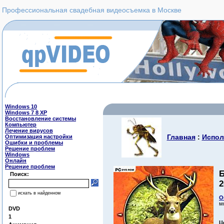
Профессиональная свадебная видеосъемка в Москве
Windows 10
Windows 7 8 XP
Восстановление системы
Компьютер
Лечение вирусов
Главная
:
Испол
Оптимизация настройки
Ошибки и проблемы
Решение проблем
Windows
Онлайн
Решение проблем
Б
Поиск:
2
искать в найденном
О
м
DVD
1
Ц