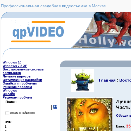
Профессиональная свадебная видеосъемка в Москве
Windows 10
Windows 7 8 XP
Восстановление системы
Компьютер
Лечение вирусов
Главная
:
Вост
Оптимизация настройки
Ошибки и проблемы
Решение проблем
Windows
Онлайн
Решение проблем
Лучше
Поиск:
Часть
искать в найденном
Обсудить
DVD
35
Цена:
1