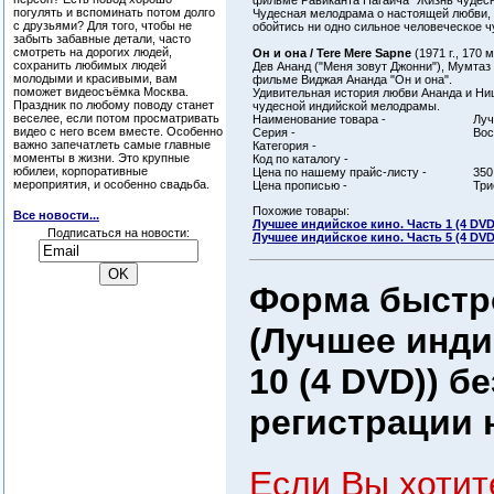
фильме Равиканта Нагайча "Жизнь чудесн
погулять и вспоминать потом долго
Чудесная мелодрама о настоящей любви, о
с друзьями? Для того, чтобы не
обойтись ни одно сильное человеческое 
забыть забавные детали, часто
смотреть на дорогих людей,
Он и она / Tere Mere Sapne
(1971 г., 170 м
сохранить любимых людей
Дев Ананд ("Меня зовут Джонни"), Мумтаз
молодыми и красивыми, вам
фильме Виджая Ананда "Он и она".
поможет видеосъёмка Москва.
Удивительная история любви Ананда и Ни
Праздник по любому поводу станет
чудесной индийской мелодрамы.
веселее, если потом просматривать
Наименование товара -
Луч
видео с него всем вместе. Особенно
Серия -
Вос
важно запечатлеть самые главные
Категория -
моменты в жизни. Это крупные
Код по каталогу -
юбилеи, корпоративные
Цена по нашему прайс-листу -
350
мероприятия, и особенно свадьба.
Цена прописью -
Три
Похожие товары:
Все новости...
Лучшее индийское кино. Часть 1 (4 DVD
Подписаться на новости:
Лучшее индийское кино. Часть 5 (4 DVD
Форма быстро
(Лучшее инди
10 (4 DVD)) б
регистрации н
Если Вы хотит