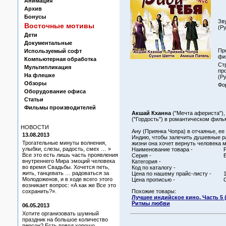
Анимация
Архив
Бонусы
Зв
Восточные мотивы
(Ру
Дети
Документальные
Пр
Используемый софт
фи
Компьютерная обработка
Ст
Мультипликация
пр
На флешке
(Ру
Обзоры
Фо
Оборудование офиса
Статьи
Фильмы производителей
Акшай Кханна
("Мечта афериста")
("Гордость") в романтическом фил
НОВОСТИ
Ану (Приянка Чопра) в отчаянье, ее
13.08.2013
Индию, чтобы залечить душевные ра
Трогательные минуты волнения,
жизни она хочет вернуть человека м
улыбки, слезы, радость, смех … »
Наименование товара -
Все это есть лишь часть проявления
Серия -
внутреннего Мира эмоций человека
Категория -
во время Свадьбы. Хочется петь,
Код по каталогу -
жить, танцевать … радоваться за
Цена по нашему прайс-листу -
Молодоженов, и в ходе всего этого
Цена прописью -
возникает вопрос: «А как же Все это
сохранить?».
Похожие товары:
Лучшее индийское кино. Часть 5 
Ритмы любви
06.05.2013
Хотите организовать шумный
праздник на большое количество
персон? Есть повод хорошо