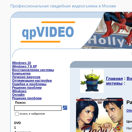
Профессиональная свадебная видеосъемка в Москве
Windows 10
Windows 7 8 XP
Восстановление системы
Компьютер
Лечение вирусов
Главная
:
Во
Оптимизация настройки
мотивы
:
Ошибки и проблемы
Решение проблем
Windows
Онлайн
Решение проблем
Ра
Поиск:
Обс
искать в найденном
Це
DVD
1
Нал