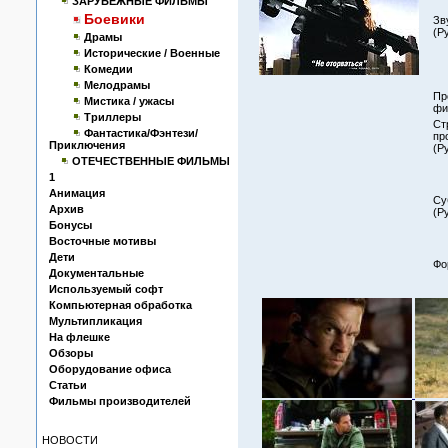
ЗАРУБЕЖНЫЕ ФИЛЬМЫ
Боевики
Зв
(Р
Драмы
Исторические / Военные
Комедии
Мелодрамы
Пр
Мистика / ужасы
фи
Триллеры
Ст
Фантастика/Фэнтези/
пр
Приключения
(Р
ОТЕЧЕСТВЕННЫЕ ФИЛЬМЫ
1
Анимация
Су
Архив
(Р
Бонусы
Восточные мотивы
Дети
Фо
Документальные
Используемый софт
Компьютерная обработка
Мультипликация
На флешке
Обзоры
Оборудование офиса
Статьи
Фильмы производителей
НОВОСТИ