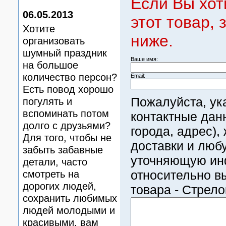
Если Вы хот
06.05.2013
этот товар,
Хотите
ниже.
организовать
шумный праздник
Ваше имя:
на большое
количество персон?
Email:
Есть повод хорошо
Пожалуйста, ук
погулять и
вспоминать потом
контактные дан
долго с друзьями?
города, адрес)
Для того, чтобы не
доставки и люб
забыть забавные
уточняющую и
детали, часто
относительно в
смотреть на
дорогих людей,
товара - Стрело
сохранить любимых
людей молодыми и
красивыми, вам