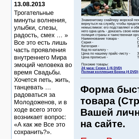
13.08.2013
Трогательные
минуты волнения,
Знаменитому снайперу морской пех
вернуться на службу, чтобы предот
улыбки, слезы,
немыслимое: его подставляют и обв
него одна цель - доказать свою неви
радость, смех … »
полиция страны и таинственная орг
Наименование товара -
С
Все это есть лишь
Серия -
Категория -
часть проявления
Код по каталогу -
Цена по нашему прайс-листу -
3
внутреннего Мира
Цена прописью -
Т
эмоций человека во
Похожие товары:
24 часа: Сезон 1 (6 DVD)
время Свадьбы.
Полная коллекция Борна (4 DVD)
Хочется петь, жить,
танцевать …
Форма быст
радоваться за
товара (Стр
Молодоженов, и в
ходе всего этого
Вашей личн
возникает вопрос:
на сайте.
«А как же Все это
сохранить?».