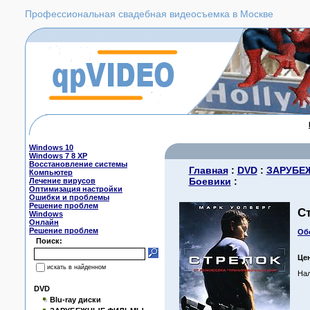
Профессиональная свадебная видеосъемка в Москве
Windows 10
Windows 7 8 XP
Восстановление системы
Главная
:
DVD
:
ЗАРУБЕ
Компьютер
Боевики
:
Лечение вирусов
Оптимизация настройки
Ошибки и проблемы
Решение проблем
С
Windows
Онлайн
Решение проблем
Об
Поиск:
Це
искать в найденном
Нал
DVD
Blu-ray диски