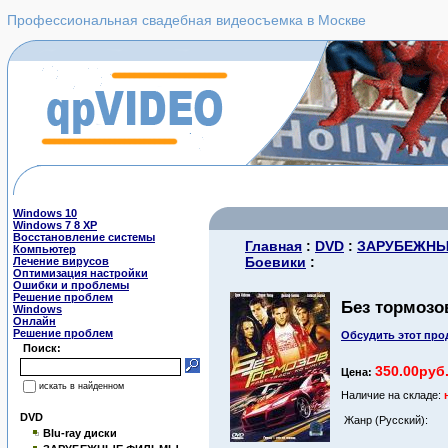
Профессиональная свадебная видеосъемка в Москве
Windows 10
Windows 7 8 XP
Восстановление системы
Главная
:
DVD
:
ЗАРУБЕЖН
Компьютер
Боевики
:
Лечение вирусов
Оптимизация настройки
Ошибки и проблемы
Решение проблем
Без тормозо
Windows
Онлайн
Решение проблем
Обсудить этот про
Поиск:
350.00руб
Цена:
искать в найденном
Наличие на складе:
DVD
Жанр (Русский):
Blu-ray диски