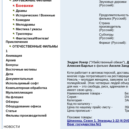
ЗАРУБЕЖНЫЕ ФИЛЬМЫ
Звуковые дорожки
Боевики
(Русский):
Драмы
Продолжительность
Исторические / Военные
фильма (Русский):
Комедии
Страна
Мелодрамы
производитель
Мистика / ужасы
(Русский):
Триллеры
Субтитры
(Русский):
Фантастика/Фэнтези/
Приключения
Формат (Русский):
ОТЕЧЕСТВЕННЫЕ ФИЛЬМЫ
1
Анимация
Архив
Эндрю Уокер
("Убийственный обман"),
Д
Бонусы
Алексия Барлье
в фильме
Акселя Занд
Восточные мотивы
Кэти работает в автомастерской, достав
Дети
многие годы потратившего на реставраци
Документальные
Николь – молодая женщина, замужем за б
полицейский. Этих четверых людей объе
Используемый софт
для них – это свобода, риск, адреналин в
Компьютерная обработка
имеет свою цену...
Мультипликация
Наименование товара -
Бе
Серия -
D
На флешке
Категория -
З
Обзоры
Код по каталогу -
Оборудование офиса
Цена по нашему прайс-листу -
35
Цена прописью -
Тр
Статьи
Фильмы производителей
Похожие товары:
Шпионка. Сезон 1. Эпизоды 1-22 (6 DV
Враг государства №1
НОВОСТИ