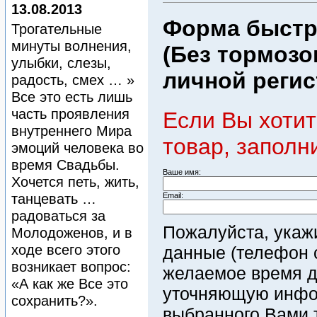
13.08.2013
Форма быстро
Трогательные
минуты волнения,
(Без тормозо
улыбки, слезы,
личной регис
радость, смех … »
Все это есть лишь
часть проявления
Если Вы хотит
внутреннего Мира
товар, заполн
эмоций человека во
время Свадьбы.
Ваше имя:
Хочется петь, жить,
танцевать …
Email:
радоваться за
Пожалуйста, укаж
Молодоженов, и в
ходе всего этого
данные (телефон с
возникает вопрос:
желаемое время д
«А как же Все это
уточняющую инфо
сохранить?».
выбранного Вами т