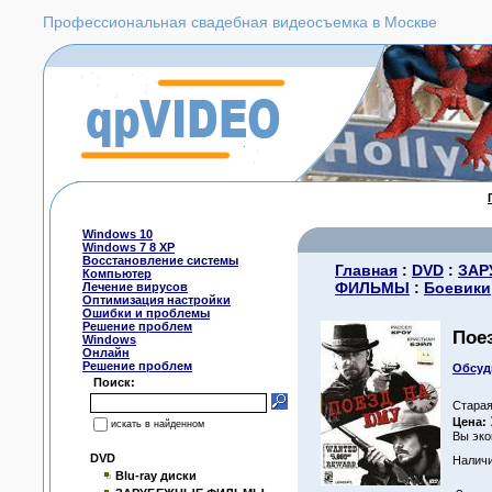
Профессиональная свадебная видеосъемка в Москве
Windows 10
Windows 7 8 XP
Восстановление системы
Главная
:
DVD
:
ЗАР
Компьютер
ФИЛЬМЫ
:
Боевики
Лечение вирусов
Оптимизация настройки
Ошибки и проблемы
Решение проблем
Пое
Windows
Онлайн
Решение проблем
Обсуд
Поиск:
Старая
Цена:
искать в найденном
Вы эко
DVD
Наличи
Blu-ray диски