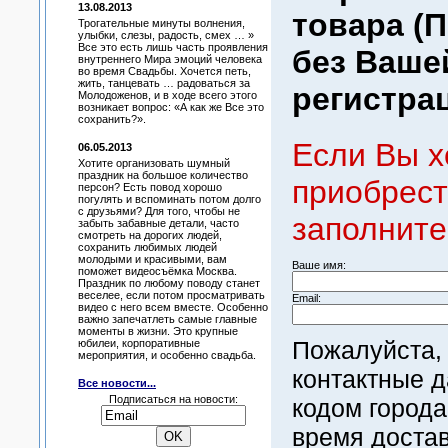
13.08.2013
товара (
Трогательные минуты волнения,
улыбки, слезы, радость, смех … »
Все это есть лишь часть проявления
без Ваше
внутреннего Мира эмоций человека
во время Свадьбы. Хочется петь,
жить, танцевать … радоваться за
регистрац
Молодоженов, и в ходе всего этого
возникает вопрос: «А как же Все это
сохранить?».
Если Вы х
06.05.2013
Хотите организовать шумный
праздник на большое количество
приобрест
персон? Есть повод хорошо
погулять и вспоминать потом долго
с друзьями? Для того, чтобы не
заполните
забыть забавные детали, часто
смотреть на дорогих людей,
сохранить любимых людей
молодыми и красивыми, вам
Ваше имя:
поможет видеосъёмка Москва.
Праздник по любому поводу станет
веселее, если потом просматривать
Email:
видео с него всем вместе. Особенно
важно запечатлеть самые главные
моменты в жизни. Это крупные
Пожалуйста,
юбилеи, корпоративные
мероприятия, и особенно свадьба.
контактные 
Все новости...
Подписаться на новости:
кодом города
время доста