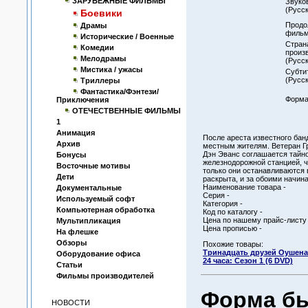
ЗАРУБЕЖНЫЕ ФИЛЬМЫ
Звуко
(Русск
Боевики
Продо
Драмы
фильм
Исторические / Военные
Стран
Комедии
произ
Мелодрамы
(Русск
Мистика / ужасы
Субти
(Русск
Триллеры
Фантастика/Фэнтези/
Форма
Приключения
ОТЕЧЕСТВЕННЫЕ ФИЛЬМЫ
1
Анимация
После ареста известного бан
Архив
местным жителям. Ветеран Г
Дэн Эванс соглашается тайно
Бонусы
железнодорожной станцией, ч
Восточные мотивы
только они останавливаются 
Дети
раскрыта, и за обоими начин
Наименование товара -
Документальные
Серия -
Используемый софт
Категория -
Компьютерная обработка
Код по каталогу -
Цена по нашему прайс-листу 
Мультипликация
Цена прописью -
На флешке
Обзоры
Похожие товары:
Тринадцать друзей Оушена
Оборудование офиса
24 часа: Сезон 1 (6 DVD)
Статьи
Фильмы производителей
Форма бы
НОВОСТИ