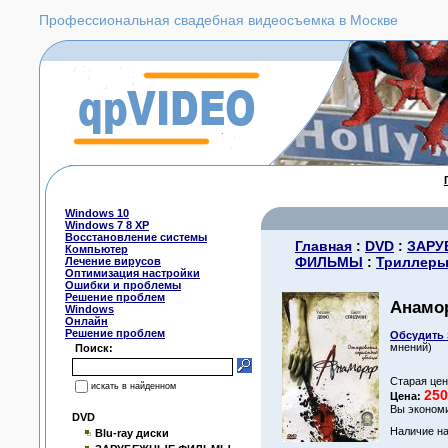
Профессиональная свадебная видеосъемка в Москве
Windows 10
Windows 7 8 XP
Восстановление системы
Главная
:
DVD
:
ЗАРУ
Компьютер
ФИЛЬМЫ
:
Триллер
Лечение вирусов
Оптимизация настройки
Ошибки и проблемы
Решение проблем
Анамо
Windows
Онлайн
Решение проблем
Обсудить 
мнений)
Поиск:
Старая це
искать в найденном
250
Цена:
Вы эконом
DVD
Наличие на
Blu-ray диски