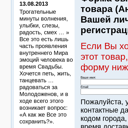
13.08.2013
товара (А
Трогательные
Вашей ли
минуты волнения,
улыбки, слезы,
регистрац
радость, смех … »
Все это есть лишь
Если Вы х
часть проявления
внутреннего Мира
этот товар
эмоций человека во
форму ниж
время Свадьбы.
Хочется петь, жить,
Ваше имя:
танцевать …
радоваться за
Email:
Молодоженов, и в
ходе всего этого
Пожалуйста, 
возникает вопрос:
контактные д
«А как же Все это
кодом города,
сохранить?».
время достав