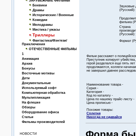
ЗАРУБЕЖНЫЕ ФИЛЬМЫ
Боевики
Звуковые 
(Русский):
Драмы
Исторические / Военные
Продолжит
Комедии
фильма (Р
Мелодрамы
Страна
Мистика / ужасы
производи
(Русский):
Триллеры
Фантастика/Фэнтези/
Формат (Р
Приключения
ОТЕЧЕСТВЕННЫЕ ФИЛЬМЫ
1
Фильм расскажет о полицейско
Анимация
Преступник копирует убийства
герой разделался еще пять лет
Архив
продолжаются, коллеги начинаю
Бонусы
не завершил давнее расследова
Восточные мотивы
Дети
Документальные
Наименование товара -
Используемый софт
Серия -
Категория -
Компьютерная обработка
Код по каталогу -
Мультипликация
Цена по нашему прайс-листу -
На флешке
Цена прописью -
Обзоры
Похожие товары:
Оборудование офиса
Сплетня
Статьи
Никогда не сдавайся
Фильмы производителей
Форма быс
НОВОСТИ