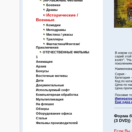
ЗАРУБЕЖНЫЕ ФИЛЬМЫ
Боевики
Драмы
Исторические /
Военные
Комедии
Мелодрамы
Мистика / ужасы
Триллеры
Фантастика/Фэнтези/
Приключения
ОТЕЧЕСТВЕННЫЕ ФИЛЬМЫ
В новом со
серий этой 
1
взлёт", "Н
Анимация
поколениям
Архив
Наименован
Бонусы
Серия -
Восточные мотивы
Категория -
Дети
Код по ката
Цена по на
Документальные
Цена пропи
Используемый софт
Компьютерная обработка
Похожие т
Император
Мультипликация
Еще одна 
На флешке
Обзоры
Оборудование офиса
Форма б
Статьи
(3 DVD))
Фильмы производителей
Если Вы 