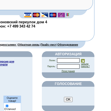
оновский переулок дом 4
н: +7 499 343 42 74
видеосъемке
|
Обратная связь
|
Прайс-лист
|
Оборудование
АВТОРИЗАЦИЯ
Логин:
ерсия для
забыли
ечати
Пароль:
пароль?
Регистрация
ГОЛОСОВАНИЕ
Оцените
товар!
Отлично!