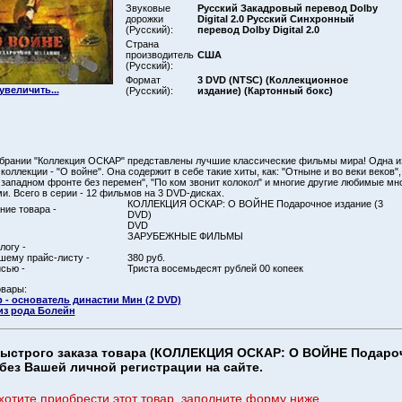
Звуковые
Русский Закадровый перевод Dolby
дорожки
Digital 2.0 Русский Синхронный
(Русский):
перевод Dolby Digital 2.0
Страна
производитель
США
(Русский):
Формат
3 DVD (NTSC) (Коллекционное
увеличить...
(Русский):
издание) (Картонный бокс)
брании "Коллекция ОСКАР" представлены лучшие классические фильмы мира! Одна и
коллекции - "О войне". Она содержит в себе такие хиты, как: "Отныне и во веки веков"
а западном фронте без перемен", "По ком звонит колокол" и многие другие любимые мн
и. Всего в серии - 12 фильмов на 3 DVD-дисках.
КОЛЛЕКЦИЯ ОСКАР: О ВОЙНЕ Подарочное издание (3
ие товара -
DVD)
DVD
ЗАРУБЕЖНЫЕ ФИЛЬМЫ
логу -
шему прайс-листу -
380 руб.
сью -
Триста восемьдесят рублей 00 копеек
овары:
 - основатель династии Мин (2 DVD)
из рода Болейн
ыстрого заказа товара (КОЛЛЕКЦИЯ ОСКАР: О ВОЙНЕ Подаро
 без Вашей личной регистрации на сайте.
хотите приобрести этот товар, заполните форму ниже.