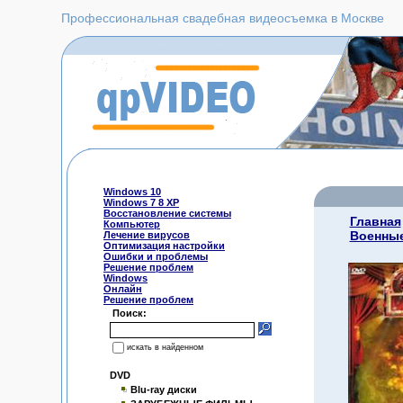
Профессиональная свадебная видеосъемка в Москве
Windows 10
Windows 7 8 XP
Восстановление системы
Главная
Компьютер
Военны
Лечение вирусов
Оптимизация настройки
Ошибки и проблемы
Решение проблем
Windows
Онлайн
Решение проблем
Поиск:
искать в найденном
DVD
Blu-ray диски