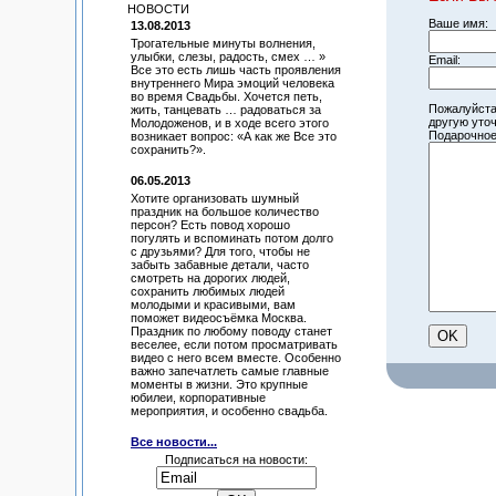
НОВОСТИ
Ваше имя:
13.08.2013
Трогательные минуты волнения,
улыбки, слезы, радость, смех … »
Email:
Все это есть лишь часть проявления
внутреннего Мира эмоций человека
во время Свадьбы. Хочется петь,
Пожалуйста
жить, танцевать … радоваться за
другую уто
Молодоженов, и в ходе всего этого
Подарочное
возникает вопрос: «А как же Все это
сохранить?».
06.05.2013
Хотите организовать шумный
праздник на большое количество
персон? Есть повод хорошо
погулять и вспоминать потом долго
с друзьями? Для того, чтобы не
забыть забавные детали, часто
смотреть на дорогих людей,
сохранить любимых людей
молодыми и красивыми, вам
поможет видеосъёмка Москва.
Праздник по любому поводу станет
веселее, если потом просматривать
видео с него всем вместе. Особенно
важно запечатлеть самые главные
моменты в жизни. Это крупные
юбилеи, корпоративные
мероприятия, и особенно свадьба.
Все новости...
Подписаться на новости: