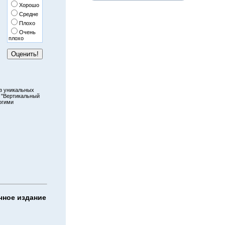
Хорошо
Средне
Плохо
Очень
плохо
з уникальных
, "Вертикальный
огими
чное издание