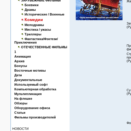
ЗАРУБЕЖНЫЕ ФИЛЬМЫ
Жа
Боевики
Драмы
Исторические / Военные
Комедии
Зв
Мелодрамы
(Р
Мистика / ужасы
Триллеры
Фантастика/Фэнтези/
Приключения
Пр
ОТЕЧЕСТВЕННЫЕ ФИЛЬМЫ
фи
1
Ст
Анимация
пр
(Р
Архив
Бонусы
Восточные мотивы
Дети
Документальные
Используемый софт
Компьютерная обработка
Су
(Р
Мультипликация
На флешке
Обзоры
Оборудование офиса
Статьи
Фильмы производителей
Фо
НОВОСТИ