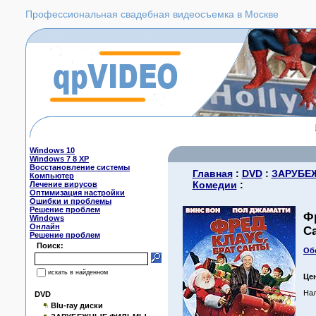
Профессиональная свадебная видеосъемка в Москве
Windows 10
Windows 7 8 XP
Восстановление системы
Главная
:
DVD
:
ЗАРУБЕ
Компьютер
Комедии
:
Лечение вирусов
Оптимизация настройки
Ошибки и проблемы
Решение проблем
Ф
Windows
Онлайн
С
Решение проблем
Поиск:
Об
искать в найденном
Це
Нал
DVD
Blu-ray диски