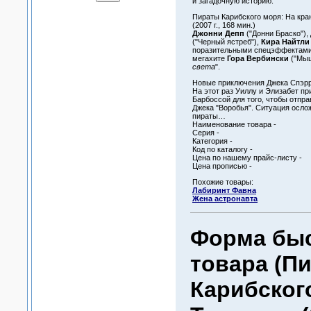
и загадочную историю.
Пираты Карибского моря: На краю с
(2007 г., 168 мин.)
Джонни Депп
("Донни Браско"),
("Черный ястреб"),
Кира Найтли
поразительными спецэффектами
мегахите
Гора Вербински
("Мыш
света
".
Новые приключения Джека Спэрро
На этот раз Уиллу и Элизабет п
Барбоссой для того, чтобы отправ
Джека "Воробья". Ситуация осло
пираты…
Наименование товара -
Серия -
Категория -
Код по каталогу -
Цена по нашему прайс-листу -
Цена прописью -
Похожие товары:
Лабиринт Фавна
Жена астронавта
Форма быс
товара (П
Карибског