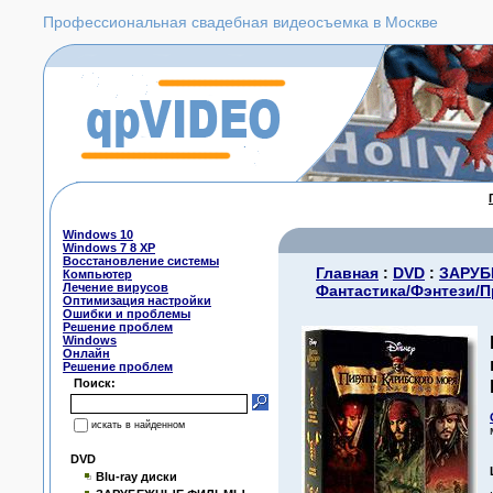
Профессиональная свадебная видеосъемка в Москве
Windows 10
Windows 7 8 XP
Восстановление системы
Главная
:
DVD
:
ЗАРУ
Компьютер
Лечение вирусов
Фантастика/Фэнтези/
Оптимизация настройки
Ошибки и проблемы
Решение проблем
Windows
Онлайн
Решение проблем
Поиск:
искать в найденном
DVD
Blu-ray диски