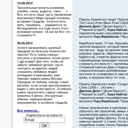
13.08.2013
Трогательные минуты волнения,
улыбки, слезы, радость, смех … »
Все это есть лишь часть проявления
внутреннего Мира эмоций человека
Пираты Карибского моря: Проклят
во время Свадьбы. Хочется петь,
The Curse of the Black Pearl (2003 
жить, танцевать … радоваться за
Джонни Депп
("Донни Браско"),
Молодоженов, и в ходе всего этого
("Черный ястреб"),
Кира Найтли
возникает вопрос: «А как же Все это
поразительными спецэффектами
сохранить?».
мегахите
Гора Вербински
("Мыш
06.05.2013
Карибское море, 17 век. Красав
золотой медальон, который прин
Хотите организовать шумный
несчастья - ведь он проклят пир
праздник на большое количество
мертвых пиратов, обреченных на
персон? Есть повод хорошо
Барбоссой, стерегли фантастиче
погулять и вспоминать потом долго
сокровищницы вынуждает полуис
с друзьями? Для того, чтобы не
и вернуть его вместе с заложниц
забыть забавные детали, часто
Отважный капитан Джек Сперроу 
смотреть на дорогих людей,
отвратительными разбойниками. 
сохранить любимых людей
они вместе отправляются навстр
молодыми и красивыми, вам
кровь, и мурашки бегут по телу
поможет видеосъёмка Москва.
Праздник по любому поводу станет
Пираты Карибского моря: Сундук м
веселее, если потом просматривать
Chest (2006 г., 143 мин.)
видео с него всем вместе. Особенно
Джонни Депп
("Донни Браско"),
важно запечатлеть самые главные
("Черный ястреб"),
Кира Найтли
моменты в жизни. Это крупные
поразительными спецэффектами
юбилеи, корпоративные
мегахите
Гора Вербински
"
Пира
мероприятия, и особенно свадьба.
Новые приключения в компании н
Все новости...
обошлось без проклятий, живых м
злоключения пирата связаны с к
Подписаться на новости:
голландца" Дэйви Джонсу. Если д
навечно проклят и станет после
свадебные планы Уилла Тернера 