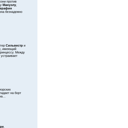
козни против
му
Мануэлу
,
ерафин
 она безнадежно
ктер
Сильвестр
и
к
, имеющий
принцессу. Между
, устраивает
морских
адает на борт
на…
ре
.