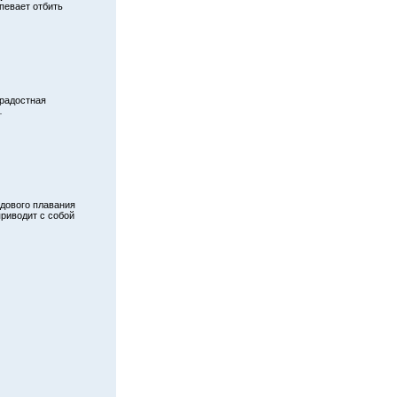
певает отбить
радостная
…
дового плавания
приводит с собой