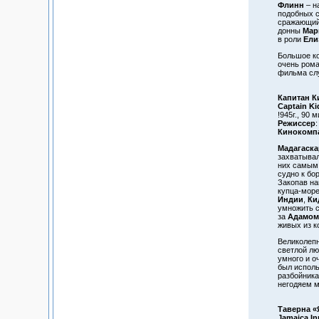
Флинн
– н
подобных 
сражающий
донны
Мар
в роли
Ели
Большое ко
очень рома
фильма сл
Капитан К
Captain Ki
!945г., 90 м
Режиссер
:
Кинокомп
Мадагаска
захватывал
них самым 
судно к бор
Закопав на
купца-море
Индии
,
Ки
умножить с
за
Адамом
живых из к
Великолепн
светлой лю
умного и о
был испол
разбойника
негодяем м
Таверна «
Jamaica In