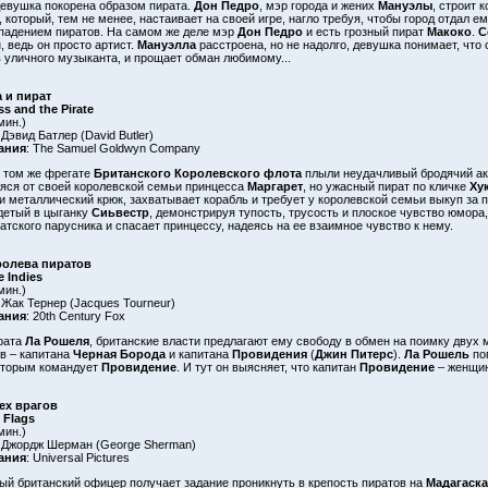
девушка покорена образом пирата.
Дон Педро
, мэр города и жених
Мануэлы
, строит 
, который, тем не менее, настаивает на своей игре, нагло требуя, чтобы город отдал е
падением пиратов. На самом же деле мэр
Дон Педро
и есть грозный пират
Макоко
.
С
, ведь он просто артист.
Мануэлла
расстроена, но не надолго, девушка понимает, что
 уличного музыканта, и прощает обман любимому...
 и пират
ss and the Pirate
мин.)
 Дэвид Батлер (David Butler)
ания
: The Samuel Goldwyn Company
 том же фрегате
Британского Королевского флота
плыли неудачливый бродячий а
ся от своей королевской семьи принцесса
Маргарет
, но ужасный пират по кличке
Ху
и металлический крюк, захватывает корабль и требует у королевской семьи выкуп за 
детый в цыганку
Сиьвестр
, демонстрируя тупость, трусость и плоское чувство юмора
ратского парусника и спасает принцессу, надеясь на ее взаимное чувство к нему.
ролева пиратов
e Indies
мин.)
 Жак Тернер (Jacques Tourneur)
ания
: 20th Century Fox
рата
Ла Рошеля
, британские власти предлагают ему свободу в обмен на поимку двух 
в – капитана
Черная Борода
и капитана
Провидения
(
Джин Питерс
).
Ла Рошель
поп
оторым командует
Провидение
. И тут он выясняет, что капитан
Провидение
– женщи
ех врагов
 Flags
мин.)
: Джордж Шерман (George Sherman)
ания
: Universal Pictures
й британский офицер получает задание проникнуть в крепость пиратов на
Мадагаска