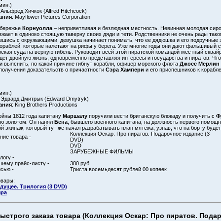
мин.)
 Альфред Хичкок (Alfred Hitchcock)
ания
: Mayflower Pictures Corporation
обережье
Корнуолла
– неприветливая и безлюдная местность. Невинная молодая сиро
жает в одиноко стоящую таверну своих дяди и тети. Родственники не очень рады тако
шись с окружающими, девушка начинает понимать, что ее дядюшка и его подручные
ораблей, которые налетают на рифы у берега. Уже многие годы они дают фальшивый с
екая суда на верную гибель. Руководит всей этой пиратской командой местный сквай
дет двойную жизнь, одновременно представляя интересы и государства и пиратов. Чт
и выяснить, по какой причине гибнут корабли, офицер морского флота
Джосс Мерлин
 получения доказательств о причастности
Сэра Хампери
и его приспешников к корабл
мин.)
: Эдвард Дмитрык (Edward Dmytryk)
ания
: King Brothers Productions
ойны 1812 года капитану
Маршалу
поручили вести британскую блокаду и получить с
Ф
ю золотом. Он нанял
Бена
, бывшего военного капитана, на должность первого помощни
ой экипаж, который тут же начал разрабатывать план мятежа, узнав, что на борту будет
Коллекция Оскар: Про пиратов. Подарочное издание (3
ие товара -
DVD)
DVD
ЗАРУБЕЖНЫЕ ФИЛЬМЫ
логу -
шему прайс-листу -
380 руб.
сью -
Триста восемьдесят рублей 00 копеек
овары:
удущее. Трилогия (3 DVD)
ыра
ыстрого заказа товара (Коллекция Оскар: Про пиратов. Пода