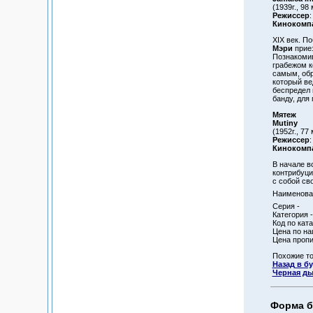
(1939г., 98 
Режиссер
:
Кинокомп
XIX век. П
Мэри
приез
Познакомив
грабежом к
самым, обр
который ве
беспредел 
банду, для
Мятеж
Mutiny
(1952г., 77 
Режиссер
Кинокомп
В начале в
контрибуци
с собой св
Наименован
Серия -
Категория -
Код по ката
Цена по на
Цена пропи
Похожие т
Назад в б
Черная д
Форма б