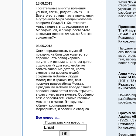
узнав что 
13.08.2013
Серафина
Трогательные минуты волнения,
угрожая на
улыбки, слезы, радость, смех … »
разоблачен
Все это есть лишь часть проявления
влюблена в
внутреннего Мира эмоций человека
во время Свадьбы. Хочется петь,
жить, танцевать … радоваться за
Принцесса
Молодоженов, и в ходе всего этого
The Prince
возникает вопрос: «А как же Все это
(1944г., 94 
сохранить?».
Режиссер
:
Кинокомп
06.05.2013
На одном и
Хотите организовать шумный
скрывавшая
праздник на большое количество
вместо рук
персон? Есть повод хорошо
тем, перео
погулять и вспоминать потом долго
побег с пи
с друзьями? Для того, чтобы не
забыть забавные детали, часто
смотреть на дорогих людей,
Анна – ко
сохранить любимых людей
Anne of th
молодыми и красивыми, вам
(1951г., 78 
поможет видеосъёмка Москва.
Режиссер
:
Праздник по любому поводу станет
Кинокомп
веселее, если потом просматривать
видео с него всем вместе. Особенно
Поймав пи
важно запечатлеть самые главные
разбойнико
моменты в жизни. Это крупные
корабля, к
юбилеи, корпоративные
мероприятия, и особенно свадьба.
Против вс
Against All
Все новости...
(1952г., 83 
Подписаться на новости:
Режиссер
Кинокомп
Бесстрашны