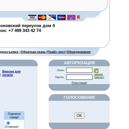
оновский переулок дом 4
н: +7 499 343 42 74
видеосъемке
|
Обратная связь
|
Прайс-лист
|
Оборудование
АВТОРИЗАЦИЯ
Логин:
Версия для
забыли
печати
Пароль:
пароль?
Регистрация
ГОЛОСОВАНИЕ
Оцените
товар!
Отлично!