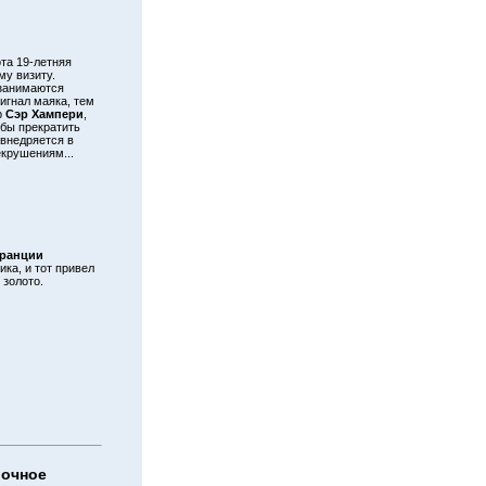
та 19-летняя
му визиту.
 занимаются
игнал маяка, тем
р
Сэр Хампери
,
обы прекратить
внедряется в
екрушениям...
ранции
ка, и тот привел
 золото.
рочное