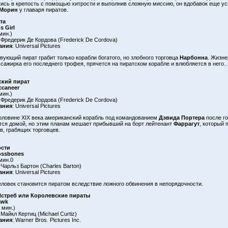
сь в крепость с помощью хитрости и выполнив сложную миссию, он вдобавок еще ус
Морин
у главаря пиратов.
та
s Girl
мин.)
 Фредерик Де Кордова (Frederick De Cordova)
ания
: Universal Pictures
вующий пират грабит только корабли богатого, но злобного торговца
Нарбонна
. Жизне
ссажирка его последнего трофея, прячется на пиратском корабле и влюбляется в него
кий пират
ccaneer
мин.)
 Фредерик Де Кордова (Frederick De Cordova)
ания
: Universal Pictures
оловине XIX века американский корабль под командованием
Дэвида Портера
после го
ся домой, но этим планам мешает прибывший на борт лейтенант
Фаррагут
, который 
в, грабящих торговцев.
ости
ossbones
 мин.0
 Чарльз Бартон (Charles Barton)
ания
: Universal Pictures
ловек становится пиратом вследствие ложного обвинения в непорядочности.
стреб или Королевские пираты
awk
2 мин.)
 Майкл Кертиц (Michael Curtiz)
ания
: Warner Bros. Pictures Inc.