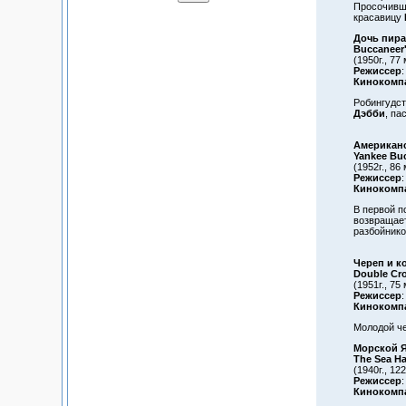
Просочивши
красавицу
Дочь пира
Buccaneer'
(1950г., 77 
Режиссер
:
Кинокомп
Робингудст
Дэбби
, па
Американс
Yankee Bu
(1952г., 86 
Режиссер
:
Кинокомп
В первой п
возвращает
разбойнико
Череп и к
Double Cr
(1951г., 75
Режиссер
:
Кинокомп
Молодой че
Морской Я
The Sea H
(1940г., 12
Режиссер
:
Кинокомп