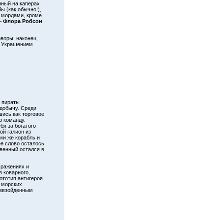
нный на каперах
ы (как обычно!),
 мордами, кроме
–
Флора Робсон
воры, наконец,
. Украшением
 пираты
 добычу. Среди
шись как торговое
ю команду.
бя за богатого
ой галион из
ми же корабль и
ее слово осталось
твенный остался в
сражениях и
з коварного,
ототип антигероя
 морских
евзойденным