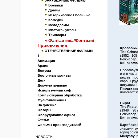
ЗАРУБЕЖНЫЕ ФИЛЬМЫ
Боевики
Драмы
Исторические / Военные
Комедии
Мелодрамы
Мистика / ужасы
Триллеры
Фантастика/Фэнтези/
Приключения
Кровавый
ОТЕЧЕСТВЕННЫЕ ФИЛЬМЫ
The Crimso
(1952г, 105
1
Режиссер
:
Анимация
Кинокомп
Архив
Пресловуты
Бонусы
и его кома
Восточные мотивы
решает про
Дети
барон
Груд
ситуации, 
Документальные
Пирата
спа
Используемый софт
помогает ж
Компьютерная обработка
Мультипликация
Пират
На флешке
The Pirate
Обзоры
(1948г., 98 
Режиссер
:
Оборудование офиса
Кинокомп
Статьи
Фильмы производителей
Карибские
знаменито
город со с
Мануэлу
, 
НОВОСТИ