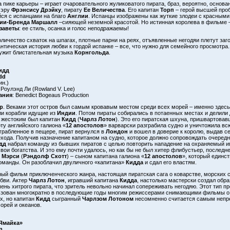
а пике карьеры – играет очаровательного жуликоватого пирата, браз, вероятно, основа
сэру
Фрэнсису Дрэйку
, пирату
Ее Величества
. Его капитан
Торп
– герой высшей проб
ся с испанцами на благо
Англии
. Испанцы изображены как жуткие злодеи с красными
ии-Бренда Маршалл
–сияющей неземной красотой. Но истинная королева в фильме 
заветы
: ее стиль, осанка и голос неподражаемы!
личество схваток на шпагах, плотные парни на реях, отъявленные негодяи плетут заго
нтическая история любви к гордой испанке – все, что нужно для семейного просмотра
ужит блистательная музыка
Корнгольда
.
идд
dd
ин.)
 Роулэнд Ли (Rowland V. Lee)
ания
: Benedict Bogeaus Production
р
. Веками этот остров был самым кровавым местом среди всех морей – именно здесь
и корабли идущие из
Индии
. Потом пираты собирались в потаенных местах и делили
жестоким был капитан
Кидд
(
Чарлз Лотон
). Это его пиратская шхуна, пришвартовав
ту английского галиона «
12 апостолов
» варварски разграбила судно и уничтожила вс
грабленное в пещере, пират вернулся в
Лондон
и вошел в доверие к королю, выдав се
хода. Получив назначение капитаном на судно, которое должно сопровождать очередн
дд
набрал команду из бывших пиратов с целью повторить нападение на охраняемый и
вои богатства. И это ему почти удалось, но как бы не был хитер флибустьер, последн
 Мэрси
(
Рэндолф Скотт
) – сыном капитана галиона «
12 апостолов
», который единс
оманды. Он разоблачил двуличного «капитана»
Кидда
и сдал его властям.
ый фильм приключенческого жанра, настоящая пиратская сага о коварстве, морских 
бви. Актер
Чарлз Лотон
, игравший капитана
Кидда
, настолько мастерски создал обра
чень хитрого пирата, что зритель невольно начинал сопереживать негодяю. Этот тип пр
ьзован многократно в последующие годы многим режиссерами снимающими фильмы о
х, но капитан
Кидд
сыгранный
Чарлзом Лотоном
несомненно считается самым непр
орей и океанов.
Ямайка»
n