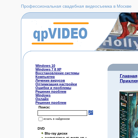
Профессиональная свадебная видеосъемка в Москве
Windows 10
Windows 7 8 XP
Восстановление системы
Главная
Компьютер
Приклю
Лечение вирусов
Оптимизация настройки
Ошибки и проблемы
Решение проблем
Windows
Онлайн
Решение проблем
Поиск:
искать в найденном
DVD
Blu-ray диски