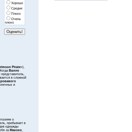
Хорошо
Средне
Плохо
Очень
плохо
rimson Pirate
»),
 Когда
Валло
й представитель,
вается в сложной
Кровавого
допечных и
тазиям о
ель, прибывает в
идев однажды
себя за
Макоко
,