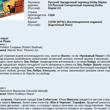
Звуковые
Русский Закадровый перевод Dolby Digital
дорожки
2.0 Русский Синхронный перевод Dolby
(Русский):
Digital 2.0
Страна
производитель
США
(Русский):
Формат
3 DVD (NTSC) (Коллекционное издание)
(Русский):
(Картонный бокс)
 пират
n Pirate
 мин.)
 Роберт Сьодмак (Robert Siodmak)
ания
: Warner Bros. Pictures Inc.
й странник морей восемнадцатого ека, капитан
Валло
, он же «
Кровавый Пират
» («
C
нда морских разбойников захватывают испанский галлеон, полный оружия и амуниции.
дать свою добычу
Эль Либре
, предводителю мятежников с острова
Кобра
, испански
а
, предлагает пирату пятьдесят тысяч флоринов в обмен на
Эль Либре
.
Валло
оказы
находясь между испанцами, мятежниками и своей собственной бунтующей командой.
сает любовь дочери
Эль Либре
,
Консуэло
, он вновь завоевывает доверие своих по
ителям острова в их борьбе за свободу.
мин.)
 Винсенте Миннелли (Vincente Minnelli)
ания
: Metro-Goldwyn-Mayer
 острова
. Портовый городок
Сан-Себастьян
. Юная
Мануэла
предается мечтам и фан
м пирате
Макоко
, более известном как «
Мэк в Черном
».
Серафин
, бродячий министр
воими друзьями – артистами, и созывает зевак и прохожих на свое представление. Ув
певец влюбляется в нее с первого взгляда и пытается покорить ее сердце. Он выдает 