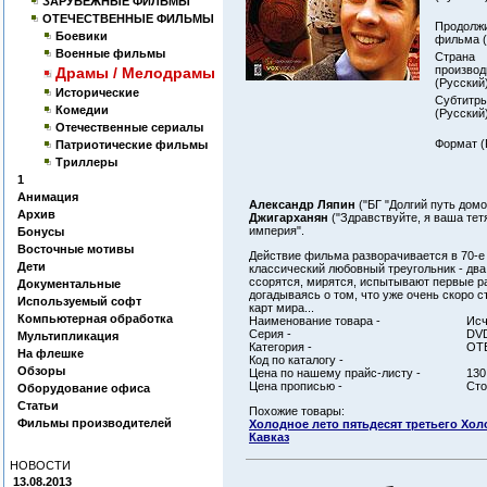
ЗАРУБЕЖНЫЕ ФИЛЬМЫ
ОТЕЧЕСТВЕННЫЕ ФИЛЬМЫ
Продолж
Боевики
фильма (
Военные фильмы
Страна
производ
Драмы / Мелодрамы
(Русский)
Исторические
Субтитр
Комедии
(Русский)
Отечественные сериалы
Формат (
Патриотические фильмы
Триллеры
1
Анимация
Александр Ляпин
("БГ "Долгий путь домо
Архив
Джигарханян
("Здравствуйте, я ваша тет
империя".
Бонусы
Восточные мотивы
Действие фильма разворачивается в 70-е 
Дети
классический любовный треугольник - два
ссорятся, мирятся, испытывают первые р
Документальные
догадываясь о том, что уже очень скоро ст
Используемый софт
карт мира...
Компьютерная обработка
Наименование товара -
Исч
Серия -
DV
Мультипликация
Категория -
ОТ
На флешке
Код по каталогу -
Обзоры
Цена по нашему прайс-листу -
130
Цена прописью -
Сто
Оборудование офиса
Статьи
Похожие товары:
Фильмы производителей
Холодное лето пятьдесят третьего Хол
Кавказ
НОВОСТИ
13.08.2013