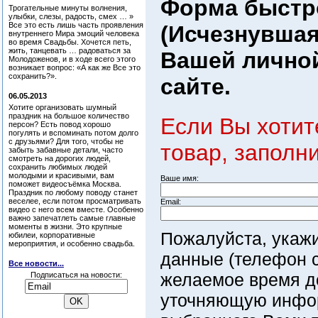
Форма быстро
Трогательные минуты волнения,
улыбки, слезы, радость, смех … »
Все это есть лишь часть проявления
(Исчезнувшая
внутреннего Мира эмоций человека
во время Свадьбы. Хочется петь,
жить, танцевать … радоваться за
Вашей личной
Молодоженов, и в ходе всего этого
возникает вопрос: «А как же Все это
сохранить?».
сайте.
06.05.2013
Хотите организовать шумный
праздник на большое количество
Если Вы хотит
персон? Есть повод хорошо
погулять и вспоминать потом долго
с друзьями? Для того, чтобы не
товар, заполн
забыть забавные детали, часто
смотреть на дорогих людей,
сохранить любимых людей
молодыми и красивыми, вам
Ваше имя:
поможет видеосъёмка Москва.
Праздник по любому поводу станет
веселее, если потом просматривать
Email:
видео с него всем вместе. Особенно
важно запечатлеть самые главные
моменты в жизни. Это крупные
Пожалуйста, укаж
юбилеи, корпоративные
мероприятия, и особенно свадьба.
данные (телефон с
Все новости...
желаемое время д
Подписаться на новости:
уточняющую инфо