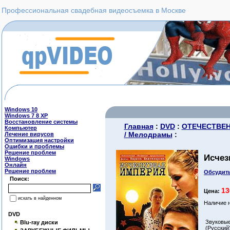
Профессиональная свадебная видеосъемка в Москве
Windows 10
Windows 7 8 XP
Восстановление системы
Главная
:
DVD
:
ОТЕЧЕСТВЕ
Компьютер
/ Мелодрамы
:
Лечение вирусов
Оптимизация настройки
Ошибки и проблемы
Решение проблем
Исчез
Windows
Онлайн
Решение проблем
Обсудить
Поиск:
13
Цена:
искать в найденном
Наличие 
DVD
Звуковые
Blu-ray диски
(Русский)