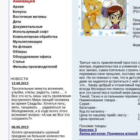
Анимация
Архив
Зву
(Рус
Бонусы
Восточные мотивы
Про
Дети
филь
Документальные
Стр
Используемый софт
про
(Рус
Компьютерная обработка
Мультипликация
Форм
На флешке
Обзоры
Оборудование офиса
Статьи
Третья часть приключений простого с
матери, издевательства и унижения с
Фильмы производителей
все заново, самостоятельно строить 
переживал свое прошлое, поэтому не 
мог. Но он помнил о том, что в детст
НОВОСТИ
даже не надеялся встретиться с ней 
13.08.2013
это... Каору-добрый и отзывчивый па
Трогательные минуты волнения,
всегда бескорыстно помочь нуждающ
улыбки, слезы, радость, смех … »
все эти качества в полной мере раск
Все это есть лишь часть проявления
Тиной, Таэко и остальными героями с
внутреннего Мира эмоций человека
Наименование товара -
С
во время Свадьбы. Хочется петь,
Серия -
А
жить, танцевать … радоваться за
Категория -
Молодоженов, и в ходе всего этого
Код по каталогу -
возникает вопрос: «А как же Все это
Цена по нашему прайс-листу -
1
сохранить?».
Цена прописью -
С
Похожие товары:
06.05.2013
Берсерк 3
Хотите организовать шумный
Арена ангелов: Поединок второй
праздник на большое количество
персон? Есть повод хорошо