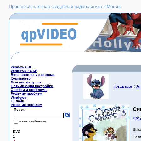
Профессиональная свадебная видеосъемка в Москве
Windows 10
Windows 7 8 XP
Восстановление системы
Компьютер
Лечение вирусов
Главная
:
А
Оптимизация настройки
Ошибки и проблемы
Решение проблем
Windows
Онлайн
Решение проблем
Си
Поиск:
Обсу
искать в найденном
Цен
DVD
1
Нали