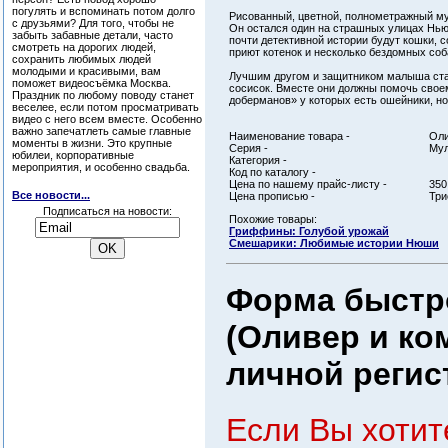
погулять и вспоминать потом долго
Рисованный, цветной, полнометражный мул
с друзьями? Для того, чтобы не
Он остался один на страшных улицах Нью-
забыть забавные детали, часто
почти детективной истории будут кошки, с
смотреть на дорогих людей,
приют котенок и несколько бездомных соб
сохранить любимых людей
молодыми и красивыми, вам
Лучшим другом и защитником малыша ста
поможет видеосъёмка Москва.
сосисок. Вместе они должны помочь своем
Праздник по любому поводу станет
доберманов» у которых еcть ошейники, но
веселее, если потом просматривать
видео с него всем вместе. Особенно
важно запечатлеть самые главные
Наименование товара -
Оли
моменты в жизни. Это крупные
Серия -
Мул
юбилеи, корпоративные
Категория -
мероприятия, и особенно свадьба.
Код по каталогу -
Цена по нашему прайс-листу -
350
Все новости...
Цена прописью -
Три
Подписаться на новости:
Похожие товары:
Гриффины: Голубой урожай
Смешарики: Любимые истории Нюши
Форма быстро
(Оливер и ко
личной регис
Если Вы хотит