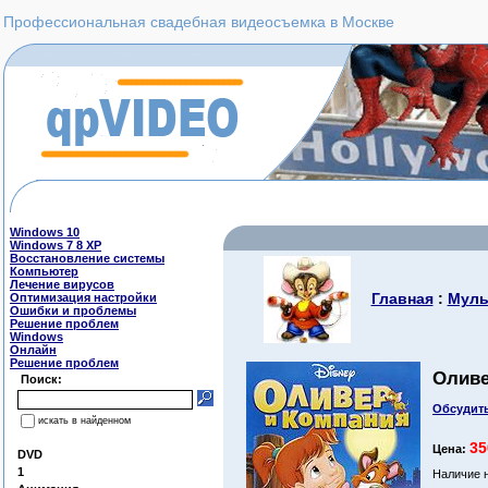
Профессиональная свадебная видеосъемка в Москве
Windows 10
Windows 7 8 XP
Восстановление системы
Компьютер
Лечение вирусов
Главная
:
Муль
Оптимизация настройки
Ошибки и проблемы
Решение проблем
Windows
Онлайн
Решение проблем
Оливе
Поиск:
Обсудить
искать в найденном
35
Цена:
DVD
1
Наличие 