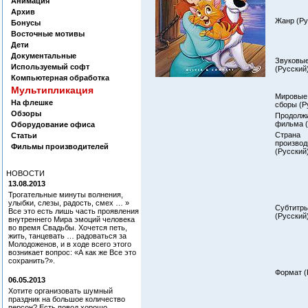
Анимация
Архив
Жанр (Ру
Бонусы
Восточные мотивы
Дети
Документальные
Звуковые
Используемый софт
(Русский)
Компьютерная обработка
Мультипликация
Мировые
На флешке
сборы (Р
Обзоры
Продолж
фильма (
Оборудование офиса
Страна
Статьи
производ
Фильмы производителей
(Русский)
НОВОСТИ
13.08.2013
Трогательные минуты волнения,
улыбки, слезы, радость, смех … »
Субтитр
Все это есть лишь часть проявления
(Русский)
внутреннего Мира эмоций человека
во время Свадьбы. Хочется петь,
жить, танцевать … радоваться за
Молодоженов, и в ходе всего этого
возникает вопрос: «А как же Все это
сохранить?».
Формат (
06.05.2013
Хотите организовать шумный
праздник на большое количество
персон? Есть повод хорошо