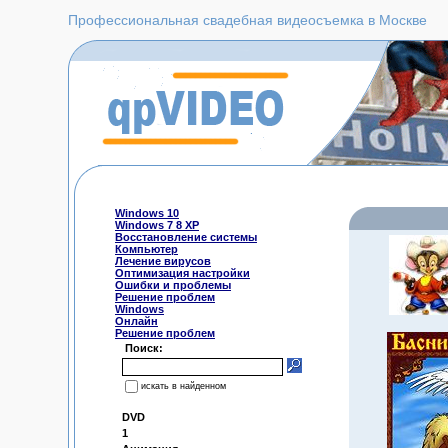
Профессиональная свадебная видеосъемка в Москве
Windows 10
Windows 7 8 XP
Восстановление системы
Компьютер
Лечение вирусов
Оптимизация настройки
Ошибки и проблемы
Решение проблем
Windows
Онлайн
Решение проблем
Поиск:
искать в найденном
DVD
1