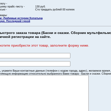
логу -
шему прайс-листу -
130 руб.
сью -
Сто тридцать рублей 00 копеек
овары:
и: Любимые истории Копатыча
аук. Последний герой
ыстрого заказа товара (Басни и сказки. Сборник мультфильмо
ичной регистрации на сайте.
хотите приобрести этот товар, заполните форму ниже.
, укажите Ваши контактные данные (телефон с кодом города, адрес), желаемое время
чняющую информацию относительно выбранного Вами товара - Басни и сказки. Сборн