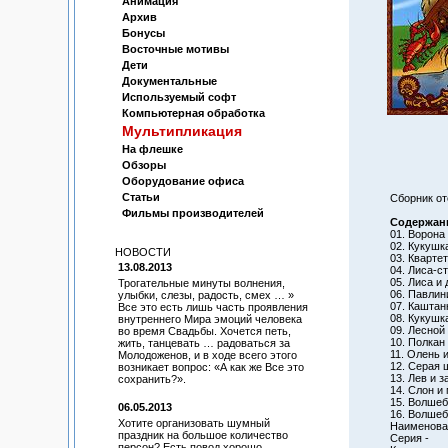
Анимация
Архив
Бонусы
Восточные мотивы
Дети
Документальные
Используемый софт
Компьютерная обработка
Мультипликация
На флешке
Обзоры
Оборудование офиса
Статьи
Сборник о
Фильмы производителей
Содержан
01. Ворона
02. Кукушк
НОВОСТИ
03. Квартет
13.08.2013
04. Лиса-с
05. Лиса и 
Трогательные минуты волнения,
06. Павлин
улыбки, слезы, радость, смех … »
07. Каштан
Все это есть лишь часть проявления
08. Кукушк
внутреннего Мира эмоций человека
09. Лесной
во время Свадьбы. Хочется петь,
10. Полкан
жить, танцевать … радоваться за
11. Олень и
Молодоженов, и в ходе всего этого
12. Серая 
возникает вопрос: «А как же Все это
13. Лев и з
сохранить?».
14. Слон и
15. Волшеб
06.05.2013
16. Волшеб
Хотите организовать шумный
Наименован
праздник на большое количество
Серия -
персон? Есть повод хорошо