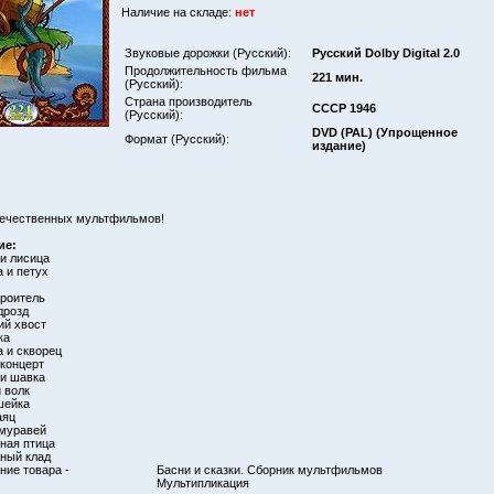
Наличие на складе:
нет
Звуковые дорожки (Русский):
Русский Dolby Digital 2.0
Продолжительность фильма
221 мин.
(Русский):
Страна производитель
СССР 1946
(Русский):
DVD (PAL) (Упрощенное
Формат (Русский):
издание)
течественных мультфильмов!
ие:
 и лисица
а и петух
троитель
дрозд
ий хвост
ка
а и скворец
 концерт
 и шавка
 волк
шейка
аяц
 муравей
ная птица
ный клад
ие товара -
Басни и сказки. Сборник мультфильмов
Мультипликация