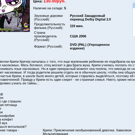
130.00руб.
Цена:
Наличие на складе:
5
Звуковые дорожки
Русский Закадровый
(Русский):
перевод Dolby Digital 2.0
Продолжительность
119 мин.
фильма (Русский):
Страна
производитель
США 2006
(Русский):
DVD (PAL) (Упрощенное
Формат (Русский):
издание)
вочки Крипи Кричер началась с того, что еще маленьким ребенком ее подобрала на кр
 насекомых. Мать богомол, отец москит и два Брата жука. Крипи училась ползать по с
понимать язык насекомых. Но в один прекрасный момент она поняла, что никогда не с
еют насекомые. И тогда родители решили отдать ее в обычную школу, чтобы она общал
счастью Крипи, в школе было много детей, которые старались выделяться, поэтому ей 
езамеченной. Правда у Крипи есть один секрет - ее странная семья. Никто, кроме неск
должен узнать ее тайны...
аф
он
то где страшно
ая пятница
е
ши
ионофобия
а конфет
й жук
шься мотыльков?
ие товара -
Крипи: Приключения необыкновенной девочки. Хамелеон
Мультипликация