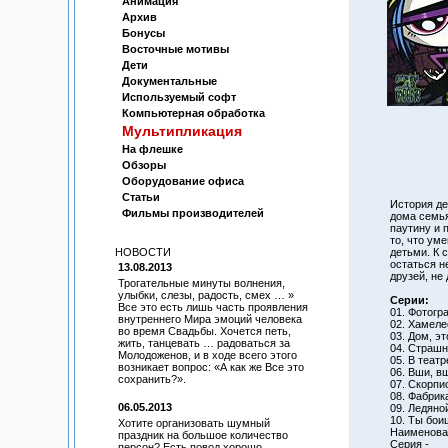
Анимация
Архив
Бонусы
Восточные мотивы
Дети
Документальные
Используемый софт
Компьютерная обработка
Мультипликация
На флешке
Обзоры
Оборудование офиса
Статьи
История де
Фильмы производителей
дома семья
паутину и 
то, что ум
НОВОСТИ
детьми. К 
остаться н
13.08.2013
друзей, не 
Трогательные минуты волнения,
улыбки, слезы, радость, смех … »
Серии:
Все это есть лишь часть проявления
01. Фотогр
внутреннего Мира эмоций человека
02. Хамеле
во время Свадьбы. Хочется петь,
03. Дом, э
жить, танцевать … радоваться за
04. Страшн
Молодоженов, и в ходе всего этого
05. В театр
возникает вопрос: «А как же Все это
06. Вши, в
сохранить?».
07. Скорп
08. Фабрик
06.05.2013
09. Ледяно
10. Ты бои
Хотите организовать шумный
Наименован
праздник на большое количество
Серия -
персон? Есть повод хорошо