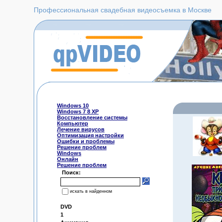
Профессиональная свадебная видеосъемка в Москве
Windows 10
Windows 7 8 XP
Восстановление системы
Компьютер
Лечение вирусов
Оптимизация настройки
Ошибки и проблемы
Решение проблем
Windows
Онлайн
Решение проблем
Поиск:
искать в найденном
DVD
1