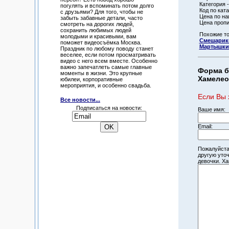
Категория -
погулять и вспоминать потом долго
Код по ката
с друзьями? Для того, чтобы не
Цена по на
забыть забавные детали, часто
Цена пропи
смотреть на дорогих людей,
сохранить любимых людей
Похожие т
молодыми и красивыми, вам
Смешарик
поможет видеосъёмка Москва.
Мартышки 
Праздник по любому поводу станет
веселее, если потом просматривать
видео с него всем вместе. Особенно
важно запечатлеть самые главные
Форма б
моменты в жизни. Это крупные
Хамелео
юбилеи, корпоративные
мероприятия, и особенно свадьба.
Если Вы 
Все новости...
Подписаться на новости:
Ваше имя:
Email:
Пожалуйста
другую уто
девочки. Х