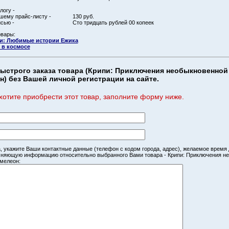
логу -
шему прайс-листу -
130 руб.
сью -
Сто тридцать рублей 00 копеек
овары:
и: Любимые истории Ежика
в космосе
ыстрого заказа товара (Крипи: Приключения необыкновенной
н) без Вашей личной регистрации на сайте.
хотите приобрести этот товар, заполните форму ниже.
, укажите Ваши контактные данные (телефон с кодом города, адрес), желаемое время
чняющую информацию относительно выбранного Вами товара - Крипи: Приключения н
амелеон: