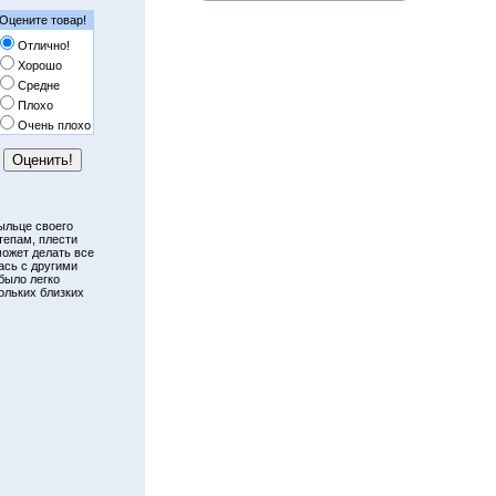
Оцените товар!
Отлично!
Хорошо
Средне
Плохо
Очень плохо
ыльце своего
тепам, плести
может делать все
ась с другими
было легко
ольких близких