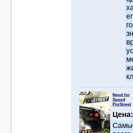
х
е
г
з
в
у
м
ж
к
Need for
Speed
ProStreet
Цена
Самы