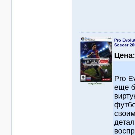
Pro Evolu
Soccer 20
Цена
Pro E
подробнее...
еще б
вирту
футбо
своим
детал
воспр