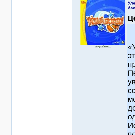
Ул
ба
Ц
«
подробнее...
э
п
П
у
с
м
д
о
И
п