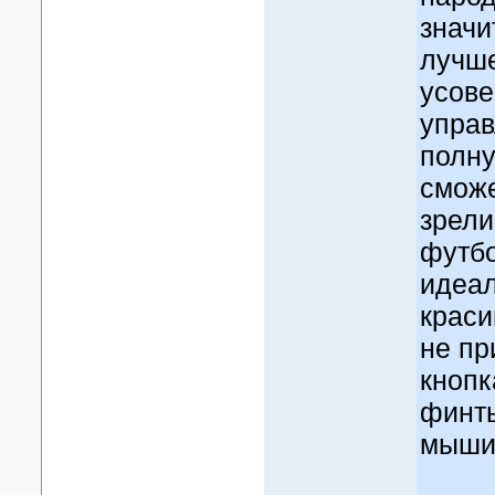
значи
лучше
усов
управ
полну
сможе
зрели
футбо
идеа
краси
не пр
кнопк
финт
мыши