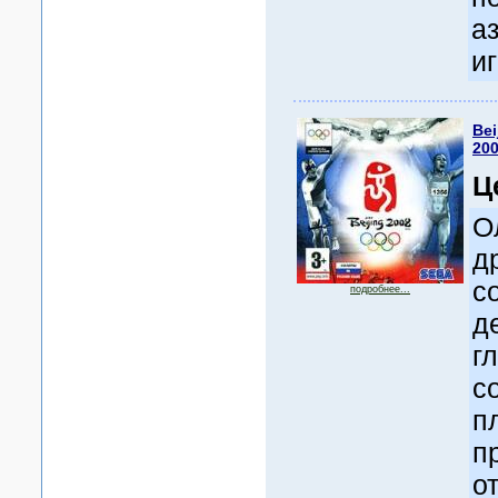
а
иг
Bei
20
Ц
О
д
с
подробнее...
д
г
с
п
п
о