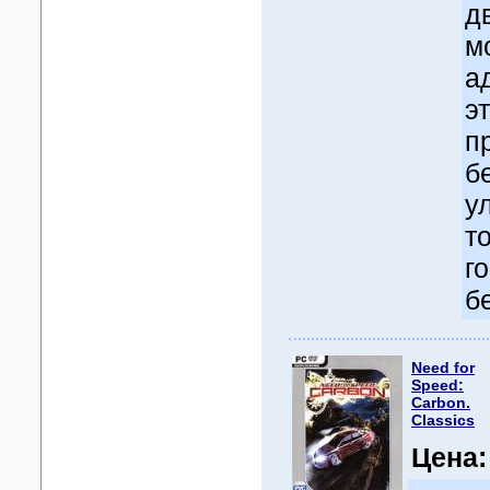
д
м
а
э
п
б
у
т
г
б
Need for
Speed:
Carbon.
Classics
Цена