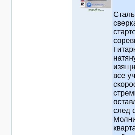
подробнее...
Сталь
сверк
старт
сорев
Гитар
натян
изящн
все у
скоро
стрем
остав
след 
Молни
кварт