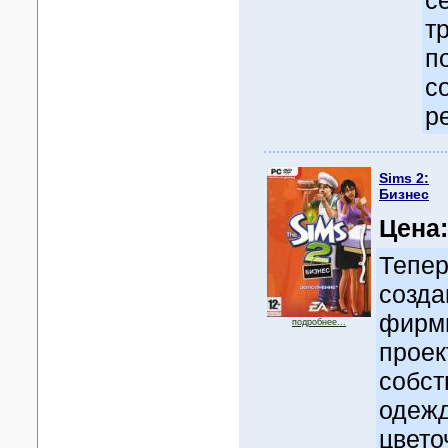
с
т
п
с
р
Sims 2:
Бизнес
Цена
Тепер
созда
фирмы
подробнее...
проек
собст
одежд
цвето