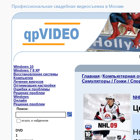
Профессиональная свадебная видеосъемка в Москве
Windows 10
Windows 7 8 XP
Восстановление системы
Главная
Компьютерная о
/
Компьютер
Симуляторы / Гонки / Спо
Лечение вирусов
Оптимизация настройки
Ошибки и проблемы
Решение проблем
Windows
NH
Онлайн
Решение проблем
Ц
Поиск:
искать в найденном
Н
DVD
1