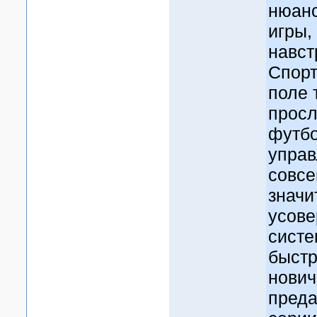
нюанс
игры,
навст
Спорт
поле 
просл
футбо
управ
совсе
значи
усов
систе
быстр
нович
преда