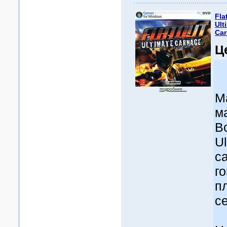
Fla
Ult
Ca
Ц
подробнее...
М
м
Вс
Ul
с
г
п
с