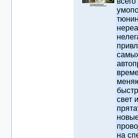
всего
подробнее...
умоп
тюнин
нереа
нелег
привл
самы
автоп
време
меняю
быстр
свет 
прята
новые
прово
на сп