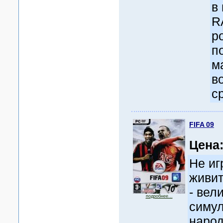
в
R
р
п
м
в
с
FIFA 09
Цена
Не иг
живит
- вел
подробнее...
симул
народ