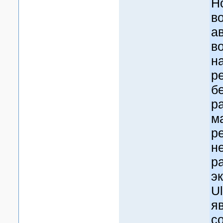
Н
в
а
во
н
р
б
р
м
р
н
р
э
U
я
с