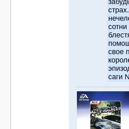
забуд
страх
нечел
сотни
блест
помощ
свое 
корол
эпизо
саги N