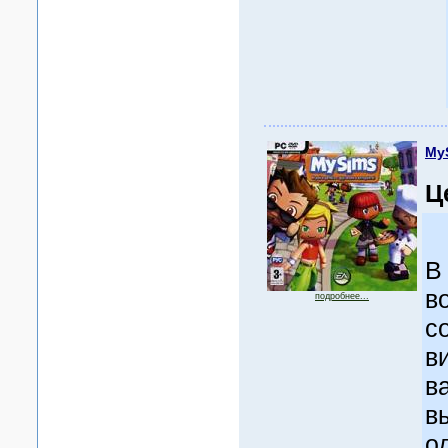
My
Ц
В
в
подробнее...
с
в
в
в
о