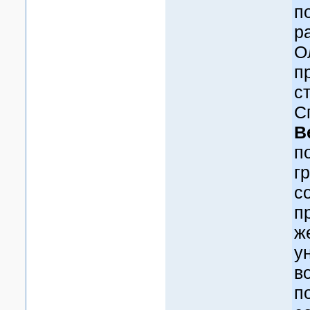
п
р
О
п
с
С
B
п
г
с
п
ж
у
в
п