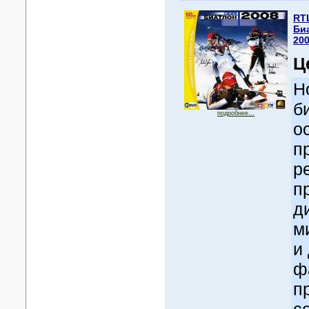
RT
Би
20
Ц
Н
б
подробнее...
о
п
р
п
д
м
и
ф
п