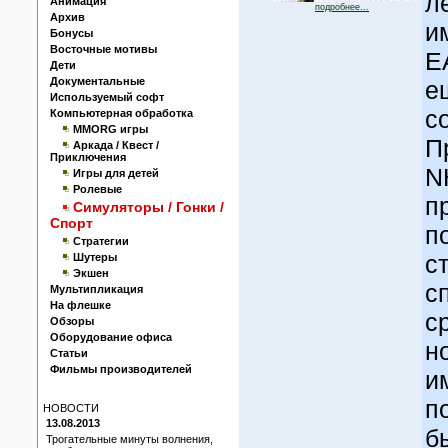
л
Анимация
подробнее...
Архив
и
Бонусы
Восточные мотивы
Е
Дети
Документальные
е
Используемый софт
с
Компьютерная обработка
MMORG игры
П
Аркада / Квест /
Приключения
N
Игры для детей
Ролевые
п
Симуляторы / Гонки /
Спорт
п
Стратегии
с
Шутеры
Экшен
с
Мультипликация
На флешке
с
Обзоры
Оборудование офиса
н
Статьи
Фильмы производителей
и
п
НОВОСТИ
13.08.2013
б
Трогательные минуты волнения,