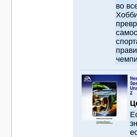
во вс
Хобби
превр
самос
спорт
прави
чемп
Nee
Sp
Un
2
Ц
Е
з
подробнее...
е