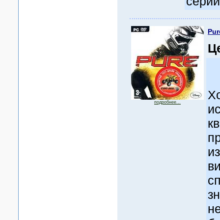
серии
Pur
Ц
Хо
подробнее...
и
к
п
и
в
с
з
н