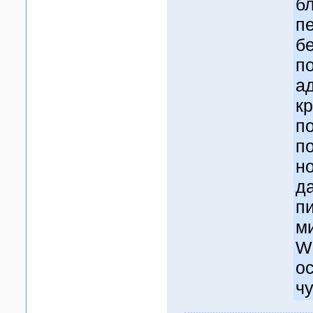
б
п
б
по
а
кр
по
по
н
д
п
м
W
о
чу