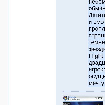
небом
обычн
Летат
и смо
пропл
стран
темне
звезд
Flight
двадц
игрок
осуще
мечту