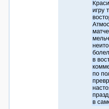
Краси
игру 
вост
Атмо
матче
мельч
неит
боле
в вос
комм
по по
превр
наст
празд
в сам