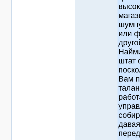
высок
магаз
шумну
или ф
друго
Найми
штат 
поско
Вам п
талан
работ
управ
собир
давая
перед