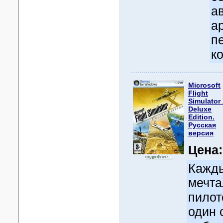
а
а
п
к
Microsoft
Flight
Simulator 
Deluxe
Edition.
Русская
версия
Цена
подробнее...
Кажды
мечта
пилот
один 