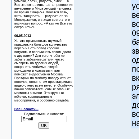
улыбки, слезы, радость, смех … »
у
Все это есть лишь часть проявления
внутреннего Мира эмоций человека
во время Свадьбы. Хочется петь,
в
жить, танцевать … радоваться за
Молодоженов, и в ходе всего этого
в
возникает вопрос: «А как же Все это
сохранить?».
0
06.05.2013
б
Хотите организовать шумный
праздник на большое количество
персон? Есть повод хорошо
з
погулять и вспоминать потом долго
с друзьями? Для того, чтобы не
о
забыть забавные детали, часто
смотреть на дорогих людей,
п
сохранить любимых людей
молодыми и красивыми, вам
поможет видеосъёмка Москва.
в
Праздник по любому поводу станет
веселее, если потом просматривать
р
видео с него всем вместе. Особенно
важно запечатлеть самые главные
моменты в жизни. Это крупные
э
юбилеи, корпоративные
мероприятия, и особенно свадьба.
д
Все новости...
в
Подписаться на новости:
н