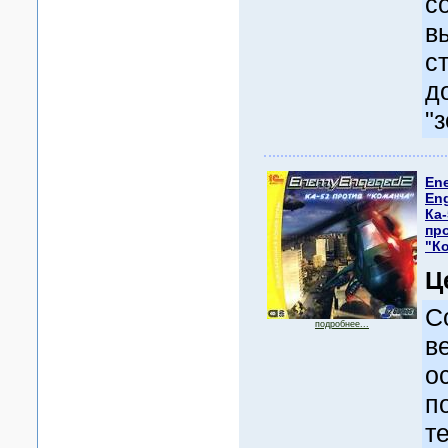
с
в
с
д
"
En
En
Ка-
пр
"К
Ц
С
подробнее...
в
о
п
т