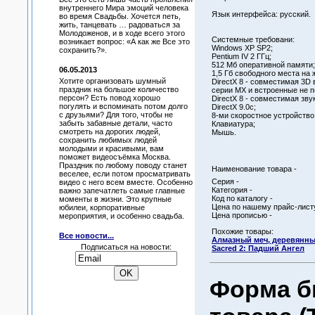
внутреннего Мира эмоций человека
Язык интерфейса: русский.
во время Свадьбы. Хочется петь,
жить, танцевать … радоваться за
Молодоженов, и в ходе всего этого
Системные требовани:
возникает вопрос: «А как же Все это
Windows XP SP2;
сохранить?».
Pentium IV 2 ГГц;
512 Мб оперативной памяти;
06.05.2013
1,5 Гб свободного места на 
Хотите организовать шумный
DirectX 8 - совместимая 3D
праздник на большое количество
серии MX и встроенные не 
персон? Есть повод хорошо
DirectX 8 - совместимая зву
погулять и вспоминать потом долго
DirectX 9.0c;
с друзьями? Для того, чтобы не
8-ми скоростное устройство
забыть забавные детали, часто
Клавиатура;
смотреть на дорогих людей,
Мышь.
сохранить любимых людей
молодыми и красивыми, вам
поможет видеосъёмка Москва.
Праздник по любому поводу станет
Наименование товара -
веселее, если потом просматривать
Серия -
видео с него всем вместе. Особенно
Категория -
важно запечатлеть самые главные
Код по каталогу -
моменты в жизни. Это крупные
Цена по нашему прайс-листу
юбилеи, корпоративные
Цена прописью -
мероприятия, и особенно свадьба.
Похожие товары:
Все новости...
Алмазный меч, деревянны
Подписаться на новости:
Sacred 2: Падший Ангел
Форма б