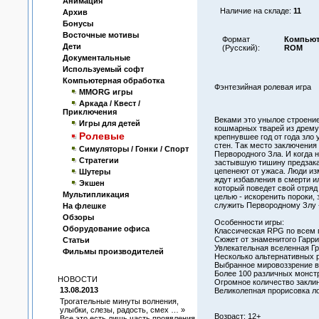
Анимация
Наличие на складе:
11
Архив
Бонусы
Восточные мотивы
Формат
Компьют
Дети
(Русский):
ROM
Документальные
Используемый софт
Компьютерная обработка
Фэнтезийная ролевая игра
MMORG игры
Аркада / Квест /
Приключения
Веками это унылое строени
Игры для детей
кошмарных тварей из дрему
Ролевые
крепнувшее год от года зло
стен. Так место заключения
Симуляторы / Гонки / Спорт
Первородного Зла. И когда 
Стратегии
застывшую тишину предзака
цепенеют от ужаса. Люди и
Шутеры
ждут избавления в смерти ил
Экшен
который поведет свой отряд
Мультипликация
целью - искоренить пороки,
служить Первородному Злу -
На флешке
Обзоры
Особенности игры:
Оборудование офиса
Классическая RPG по всем 
Сюжет от знаменитого Гарри
Статьи
Увлекательная вселенная Гр
Фильмы производителей
Несколько альтернативных р
Выбранное мировоззрение вл
Более 100 различных монст
НОВОСТИ
Огромное количество заклин
13.08.2013
Великолепная прорисовка л
Трогательные минуты волнения,
улыбки, слезы, радость, смех … »
Возраст: 12+
Все это есть лишь часть проявления