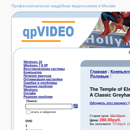
Профессиональная свадебная видеосъемка в Москве
Windows 10
Windows 7 8 XP
Восстановление системы
Главная
:
Компьюте
Компьютер
Ролевые
:
Лечение вирусов
Оптимизация настройки
Ошибки и проблемы
Решение проблем
The Temple of Ele
Windows
Онлайн
A Classic Greyh
Решение проблем
Поиск:
Обсудить этот продукт
(
искать в найденном
Старая цена:
350.00руб.
280.00руб.
Цена:
DVD
Вы экономите:
70.00руб. (
1