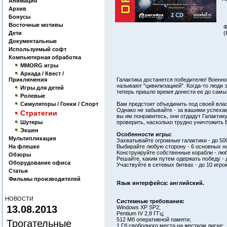
Анимация
Архив
Бонусы
Восточные мотивы
Ф
Дети
(
Документальные
Используемый софт
Компьютерная обработка
MMORG игры
Аркада / Квест /
Приключения
Галактика достанется победителю! Военное
называют "цивилизацией". Когда-то люди 
Игры для детей
теперь пришло время донести ее до самы
Ролевые
Симуляторы / Гонки / Спорт
Вам предстоит объединить под своей вла
Однако не забывайте - за вашими успеха
Стратегии
вы им понравитесь, они отдадут Галактику
Шутеры
проверить, насколько трудно уничтожить 
Экшен
Особенности игры:
Мультипликация
Захватывайте огромные галактики - до 500
На флешке
Выбирайте любую сторону - 6 основных н
Конструируйте собственные корабли - лю
Обзоры
Решайте, каким путем одержать победу -
Оборудование офиса
Участвуйте в сетевых битвах - до 10 игро
Статьи
Фильмы производителей
Язык интерфейса: английский.
НОВОСТИ
Системные требования:
13.08.2013
Windows XP SP2;
Pentium IV 2,8 ГГц;
512 Мб оперативной памяти;
Трогательные
1 Гб свободного места на жестком диске;