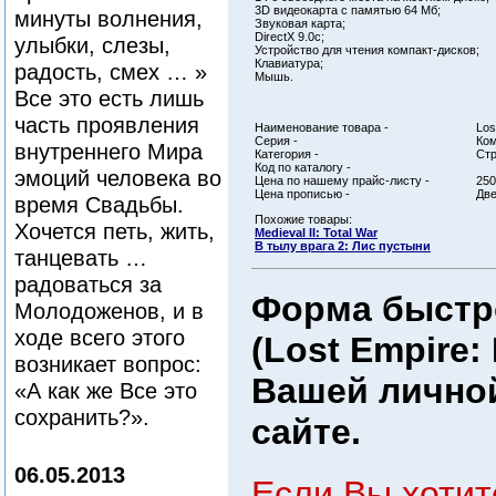
3D видеокарта с памятью 64 Мб;
минуты волнения,
Звуковая карта;
DirectX 9.0c;
улыбки, слезы,
Устройство для чтения компакт-дисков;
Клавиатура;
радость, смех … »
Мышь.
Все это есть лишь
часть проявления
Наименование товара -
Los
Серия -
Ком
внутреннего Мира
Категория -
Стр
Код по каталогу -
эмоций человека во
Цена по нашему прайс-листу -
250
Цена прописью -
Две
время Свадьбы.
Похожие товары:
Хочется петь, жить,
Medieval II: Total War
В тылу врага 2: Лис пустыни
танцевать …
радоваться за
Форма быстро
Молодоженов, и в
ходе всего этого
(Lost Empire:
возникает вопрос:
Вашей личной
«А как же Все это
сохранить?».
сайте.
06.05.2013
Если Вы хотит