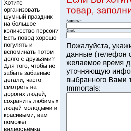
Хотите
товар, заполн
организовать
шумный праздник
Ваше имя:
на большое
количество персон?
Email:
Есть повод хорошо
погулять и
Пожалуйста, укаж
вспоминать потом
данные (телефон с
долго с друзьями?
желаемое время д
Для того, чтобы не
уточняющую инфо
забыть забавные
выбранного Вами т
детали, часто
смотреть на
Immortals:
дорогих людей,
сохранить любимых
людей молодыми и
красивыми, вам
поможет
видеосъёмка