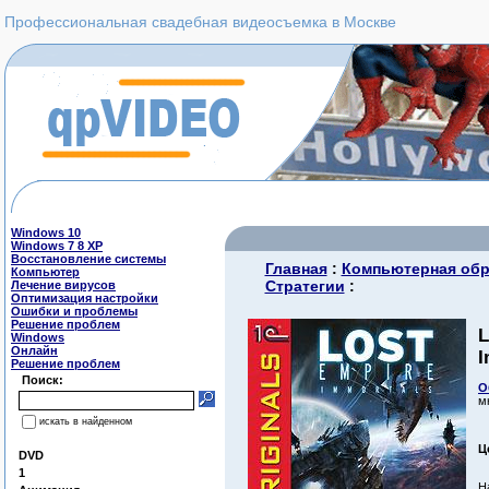
Профессиональная свадебная видеосъемка в Москве
Windows 10
Windows 7 8 XP
Восстановление системы
Главная
:
Компьютерная обр
Компьютер
Стратегии
:
Лечение вирусов
Оптимизация настройки
Ошибки и проблемы
Решение проблем
L
Windows
Онлайн
I
Решение проблем
Поиск:
О
м
искать в найденном
Ц
DVD
1
Н